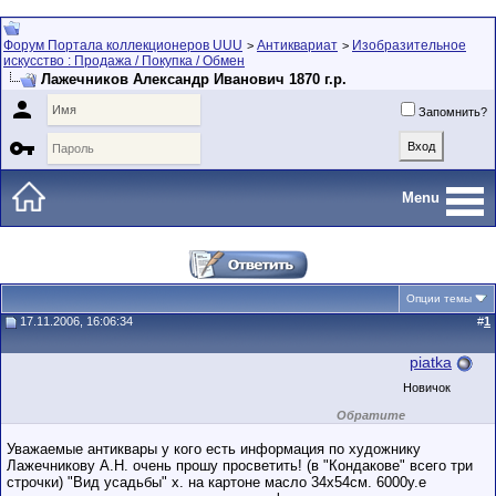
Форум Портала коллекционеров UUU
Антиквариат
Изобразительное
>
>
искусство : Продажа / Покупка / Обмен
Лажечников Александр Иванович 1870 г.р.

Запомнить?

Menu
Опции темы
17.11.2006, 16:06:34
#
1
piatka
Новичок
Обратите
внимание на
маленький стаж
Уважаемые антиквары у кого есть информация по художнику
пользователя на
Лажечникову А.Н. очень прошу просветить! (в "Кондакове" всего три
этом форуме.
строчки) "Вид усадьбы" х. на картоне масло 34х54см. 6000у.е
Сделки с
пользователями,