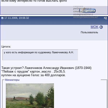
если кому интересно то готов выслать фото
обладающими
низким
рейтингом и
стажем,
совершайте с
осторожностью!
17.11.2006, 19:06:32
#
2
MOK
Пользователь
Цитата:
у кого есть информация по художнику Лажечникову А.Н.
Такая устроит? Лажечников Александр Иванович (1870-1944)
"Пейзаж с прудом" картон.,масло . 25х35,5.
куплен на аукционе Гелос за 400 долларов.
Миниатюры