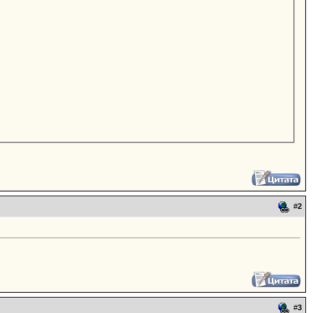
#
2
#
3