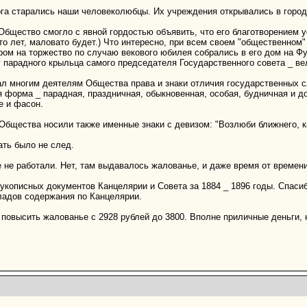
рга старались наши человеколюбцы. Их учреждения открывались в города
 Общество смогло с явной гордостью объявить, что его благотворением у
сто лет, маловато будет.) Что интересно, при всем своем "общественно
ом на торжество по случаю векового юбилея собрались в его дом на Фу
 парадного крыльца самого председателя Государственного совета _ ве
л многим деятелям Общества права и знаки отличия государственных с
оя форма _ парадная, праздничная, обыкновенная, особая, будничная и 
е и фасон.
бщества носили также именные знаки с девизом: "Возлюби ближнего, ка
ать было не след.
не работали. Нет, там выдавалось жалованье, и даже время от времен
укописных документов Канцелярии и Совета за 1884 _ 1896 годы. Спаси
ладов содержания по Канцелярии.
 повысить жалованье с 2928 рублей до 3800. Вполне приличные деньги,