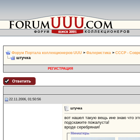
Форум Портала коллекционеров UUU
>
Фалеристика
>
СССР - Совр
штучка
РЕГИСТРАЦИЯ
22.11.2006, 01:50:56
штучка
вот нашел такую вещь ине знаю что эт
подскажите пожалуста!
вроде серебряная!
Миниатюры