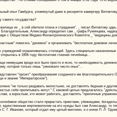
льный опыт Гамбурга, упомянутый даже в рескрипте камергеру Витовтов
у самого государства?
жилище их _ в сей обители плача и страдания", _ писал Витовтову царь
 Благодетельным, Александр определил сам _ графа Румянцева, надвор
 паре с Обществом Медико-Филантропического Комитета _ "медицины докт
астным" помогать "денежно" и организовать "бесплатное домовое лече
х учреждений ограничивалась столицей. Здесь специально назначенные 
 открылась в 1806 году бесплатная глазная лечебница...
ощи неимущим вроде все было просто и ясно, то необходимость денежно
му, которое только лишь "умножало число оных"...
редставлен "проэкт" преобразования созданного им благотворительного
ще и звание "Императорское").
должно "не только раздавать милостыню, но доставлять бедным и други
остью себя пропитывать могут." С каковой целью предлагалось "дряхл
лам, а взрослым, кто может работать, доставлять "приличные упражнени
еколюбивое общество стало прирастать приютами, убежищами, богадель
, единственным жертвователем на его нужды был сам Александр, то теп
е С. Г. Иванове, который отдал ему целый миллион, и о князе П. Л. Од