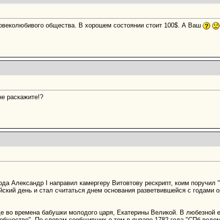
ловеколюбивого общества. В хорошем состоянии стоит 100$. А Ваш
не раскажите!?
да Александр I направил камергеру Витовтову рескрипт, коим поручил
йский день и стал считаться днем основания разветвившейся с годами 
 во времена бабушки молодого царя, Екатерины Великой. В любезной ее
общество". По словам сообщивших о том в январе 1782 года "СПб ведом