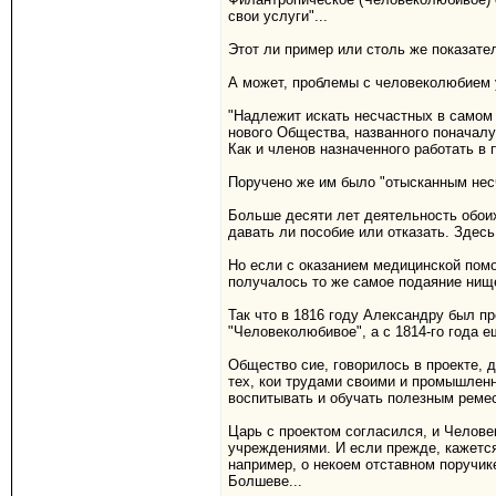
свои услуги"...
Этот ли пример или столь же показате
А может, проблемы с человеколюбием 
"Надлежит искать несчастных в самом 
нового Общества, названного поначалу
Как и членов назначенного работать в
Поручено же им было "отысканным несч
Больше десяти лет деятельность обои
давать ли пособие или отказать. Здесь
Но если с оказанием медицинской пом
получалось то же самое подаяние нище
Так что в 1816 году Александру был п
"Человеколюбивое", а с 1814-го года е
Общество сие, говорилось в проекте, 
тех, кои трудами своими и промышленн
воспитывать и обучать полезным ремес
Царь с проектом согласился, и Челов
учреждениями. И если прежде, кажется
например, о некоем отставном поручик
Болшеве...