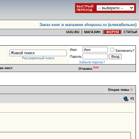
БЫСТРЫЙ
ПЕРЕХОД
Заказ книг в магазине shopuuu.ru (кликабельно)
|
|
|
|
UUU.RU
МАГАЗИН
ФОРУМ
СТАТЬИ
Имя
Запомнить?
Пароль
Расширенный поиск
Забыли пароль?
new
ан-лист
Отзывы
Опции темы
#
1