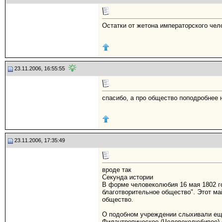
Остатки от жетона императорского че
23.11.2006, 16:55:55
спасибо, а про общество поподробнее 
23.11.2006, 17:35:49
вроде так
Секунда истории
В форме человеколюбия 16 мая 1802 го
благотворительное общество". Этот ма
общество.
О подобном учреждении слыхивали еще
Филантропическое (Человеколюбивое) 