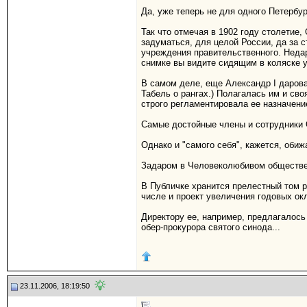
Да, уже теперь не для одного Петербу
Так что отмечая в 1902 году столетие,
задуматься, для целой России, да за 
учреждения правительственного. Недар
снимке вы видите сидящим в коляске у
В самом деле, еще Александр I дарова
Табель о рангах.) Полагалась им и св
строго регламентировала ее назначени
Самые достойные члены и сотрудники О
Однако и "самого себя", кажется, обиж
Задаром в Человеколюбивом обществе 
В Публичке хранится прелестный том р
числе и проект увеличения годовых ок
Директору ее, например, предлагалось
обер-прокурора святого синода...
23.11.2006, 18:19:50