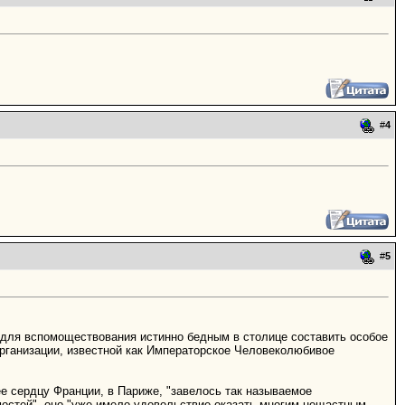
#
4
#
5
 "для вспомоществования истинно бедным в столице составить особое
организации, известной как Императорское Человеколюбивое
 сердцу Франции, в Париже, "завелось так называемое
остей", оно "уже имело удовольствие оказать многим нещастным