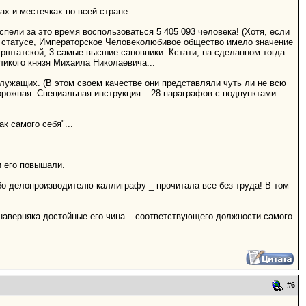
х и местечках по всей стране...
спели за это время воспользоваться 5 405 093 человека! (Хотя, если
м" статусе, Императорское Человеколюбивое общество имело значение
рштатской, 3 самые высшие сановники. Кстати, на сделанном тогда
ликого князя Михаила Николаевича...
лужащих. (В этом своем качестве они представляли чуть ли не всю
дорожная. Специальная инструкция _ 28 параграфов с подпунктами _
к самого себя"...
и его повышали.
бо делопроизводителю-каллиграфу _ прочитала все без труда! В том
 наверняка достойные его чина _ соответствующего должности самого
#
6