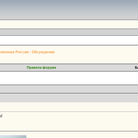
еменная Россия : Обсуждение
Правила форума
Б
о!