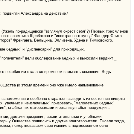
у, подвигли Александра на действие?
. (Ужель по-радищевски "взглянул окрест себя"?) Первых трех членов
ного советника Щербакова и "иностранного купца" Фан-дер-Флита.
оров" Фрейганга, Вельцина, Эллизена, Удена и Тимковского.
ние бедных" и "диспенсарии" для приходящих.
"попечители" вели обследование бедных и выносили вердикт _
го пособия им стала со временем вызывать сомнение. Ведь
 Общества (к этому времени оно уже имело наименование
е вспоможения и особенно стараться выводить из состояния нищеты
ых, увечных и неизлечимых" призревать, "малолетных бедных"
я", снабжая их материалами и организуя сбыт продукции...
нями, домами призрения, воспитательными и учебными
ерь у Общества появились и другие благотворители. Писали тогда,
оевском, пожертвовавшем свое имение в подмосковном селе