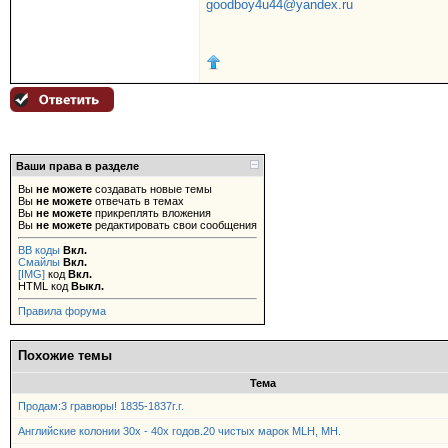
goodboy4u44@yandex.ru
Ваши права в разделе
Вы
не можете
создавать новые темы
Вы
не можете
отвечать в темах
Вы
не можете
прикреплять вложения
Вы
не можете
редактировать свои сообщения
BB коды
Вкл.
Смайлы
Вкл.
[IMG]
код
Вкл.
HTML код
Выкл.
Правила форума
Похожие темы
Тема
Продам:3 гравюры! 1835-1837г.г.
Английские колонии 30х - 40х годов.20 чистых марок MLH, MH.