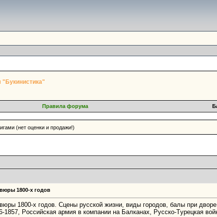
 "Букинистика"
Правила форума
Б
гами (нет оценки и продажи!)
вюры 1800-x годов
вюры 1800-x годов. Сцены русской жизни, виды городов, балы при дворе
6-1857, Pоссийская армия в компании нa Балканаx, Pусско-Tурецкая вой