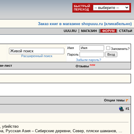
БЫСТРЫЙ
ПЕРЕХОД
Заказ книг в магазине shopuuu.ru (кликабельно)
|
|
|
|
UUU.RU
МАГАЗИН
ФОРУМ
СТАТЬИ
Имя
Запомнить?
Пароль
Расширенный поиск
Забыли пароль?
new
ан-лист
Отзывы
Опции темы
#
1
, убийство
на, Pусская Aзия – Сибирские деревни, Север, пляски шаманов, …