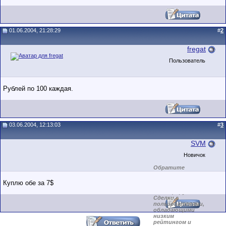
01.06.2004, 21:28:29
#
2
fregat
Пользователь
Рублей по 100 каждая.
03.06.2004, 12:13:03
#
3
SVM
Новичок
Обратите
внимание на
маленький стаж
Куплю обе за 7$
пользователя на
этом форуме.
Сделки с
пользователями,
обладающими
низким
рейтингом и