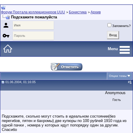
Форум Портала коллекционеров UUU
Бонистика
Архив
>
>
Подскажите пожалуйста

Запомнить?

Menu
Опции темы
01.06.2004, 01:16:05
#
1
Anonymous
Гость
Подскажите, сколько могут стоить в идеальном состоянии(без
перегибов, пятен и бахромы) две купюры по 100 рублей 1910 года из
одной пачки , номера у которых идут попорядку один за другим.
Спасибо