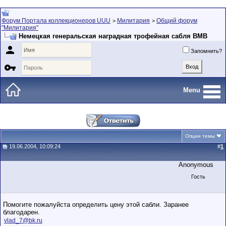
Форум Портала коллекционеров UUU
Милитария
Общий форум
>
>
"Милитария"
Немецкая генеральская наградная трофейная сабля ВМВ

Запомнить?

Menu
Опции темы
19.06.2004, 10:09:24
#
1
Anonymous
Гость
Помогите пожалуйста определить цену этой сабли. Заранее
благодарен.
vlad_7@bk.ru