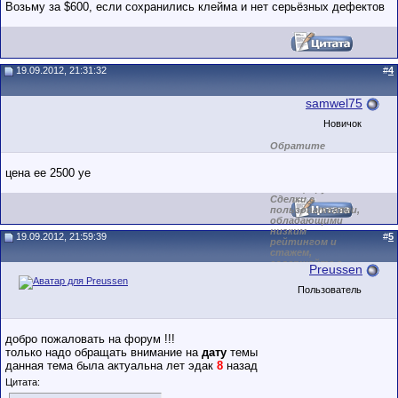
Возьму за $600, если сохранились клейма и нет серьёзных дефектов
19.09.2012, 21:31:32
#
4
samwel75
Новичок
Обратите
внимание на
маленький стаж
цена ее 2500 уе
пользователя на
этом форуме.
Сделки с
пользователями,
обладающими
низким
19.09.2012, 21:59:39
#
5
рейтингом и
стажем,
совершайте с
Preussen
осторожностью!
Пользователь
добро пожаловать на форум !!!
только надо обращать внимание на
дату
темы
данная тема была актуальна лет эдак
8
назад
Цитата: