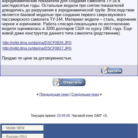
аэродинамические показатели для создания самолета ТУ-16 в
шестидесятые годы. Остальные модели при снятии показателей
доводились до разрушения в аэродинамической трубе. Впоследствии
является базовой моделью при создании первого сверхзвукового
пассажирского самолета ТУ-144. Материал модели – сталь, воронение
черное и коричневое. Работа слесаря-лекальщика по изготовлению
модели оценивалась в 3200 долларов США по курсу 1961 года. Еще
живой даже конструктор данного типа самолета (родственник).
http://roltd.dina.ru/starina/DSCF0826.JPG
http://roltd.dina.ru/starina/DSCF0827.JPG
Продаю по цене за договоренностью.
«
Предыдущая тема
|
Следующая тема
»
Текущее время:
23:49:00
. Часовой пояс GMT +3.