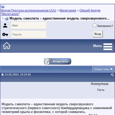
Форум Портала коллекционеров UUU
Милитария
Общий форум
>
>
"Милитария"
Модель самолета – единственная модель сверхзвукового...

Запомнить?

Menu
Опции темы
23.06.2004, 19:24:46
#
1
Anonymous
Гость
Модель самолета – единственная модель сверхзвукового
стратегического (первого советского) бомбардировщика с изменяемой
геометрией крыла и фюзеляжа, с которой снимались