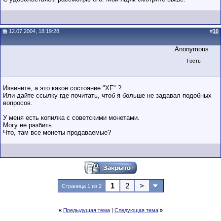
12.07.2004, 18:19:28
#
10
Anonymous
Гость
Извините, а это какое состояние "XF" ?
Или дайте ссылку где почитать, чтоб я больше не задавал подобных
вопросов.
У меня есть копилка с советскими монетами.
Могу ее разбить.
Что, там все монеты продаваемые?
1
2
>
Страница 1 из 2
«
Предыдущая тема
|
Следующая тема
»