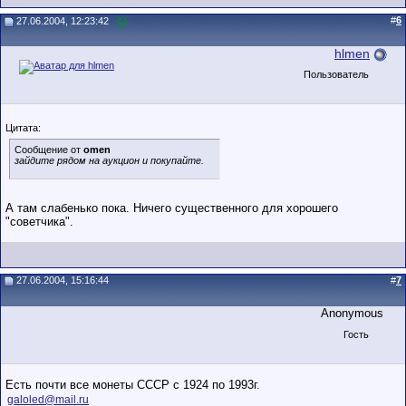
#
6
27.06.2004, 12:23:42
hlmen
Пользователь
Цитата:
Сообщение от
omen
зайдите рядом на аукцион и покупайте.
А там слабенько пока. Ничего существенного для хорошего
"советчика".
27.06.2004, 15:16:44
#
7
Anonymous
Гость
Есть почти все монеты СССР с 1924 по 1993г.
galoled@mail.ru