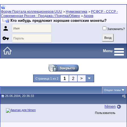
Форум Портала коллекционеров UUU
Нумизматика
РСФСР - СССР -
>
>
Современная Россия : Продажа / Покупка/Обмен
Архив
>
Кто нибудь предложит хорошие советские монеты?

Запомнить?

Menu
1
2
>
Страница 1 из 2
Опции темы
26.06.2004, 20:36:33
#
1
hlmen
Пользователь