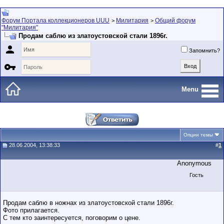
Форум Портала коллекционеров UUU
Милитария
Общий форум
>
>
"Милитария"
Продам саблю из златоустовской стали 1896г.

Запомнить?

Menu
Опции темы
28.06.2004, 13:38:33
#
1
Anonymous
Гость
Продам саблю в ножнах из златоустовской стали 1896г.
Фото прилагается.
С тем кто заинтересуется, поговорим о цене.