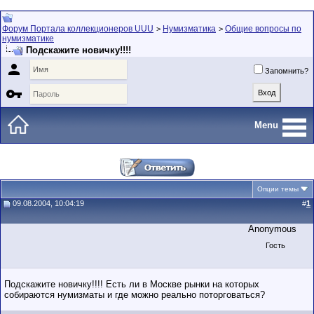
Форум Портала коллекционеров UUU
Нумизматика
Общие вопросы по
>
>
нумизматике
Подскажите новичку!!!!

Запомнить?

Menu
Опции темы
09.08.2004, 10:04:19
#
1
Anonymous
Гость
Подскажите новичку!!!! Есть ли в Москве рынки на которых
собираются нумизматы и где можно реально поторговаться?