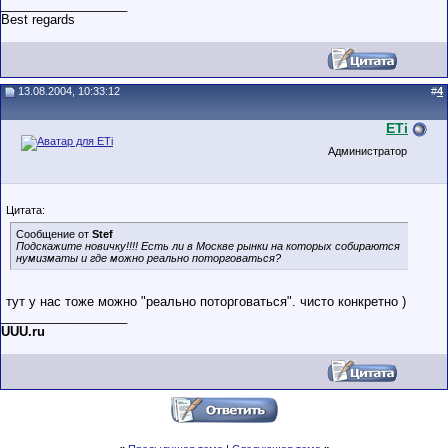
__________________
Best regards
13.08.2004, 10:33:12
#
4
ETi
Администратор
Цитата:
Сообщение от
Stef
Подскажите новичку!!!! Есть ли в Москве рынки на которых собираются
нумизматы и где можно реально поторговаться?
тут у нас тоже можно "реально поторговаться". чисто конкретно )
__________________
UUU.ru