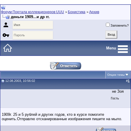
Форум Портала коллекционеров UUU
Бонистика
Архив
>
>
деньги 1909...и др гг.

Запомнить?

Menu
Опции темы
12.08.2003, 10:56:02
#
1
не Зоя
Гость
1909г. 25 и 5 рублей и других годов, кто в курсе помогите
оценить.Отправлю отсканированные изображения пишите на мыло.