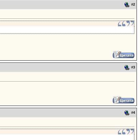
#
2
#
3
#
4