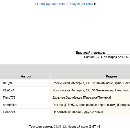
«
Предыдущая тема
|
Следующая тема
»
Быстрый переход
Автор
Раздел
Денди
Российcкая Империя, СССР, Закавказье, Тува, Росс
KEA174
Российcкая Империя, СССР, Закавказье, Тува, Росс
Петр777
Дальнее Зарубежье [Продажа/Покупка]
nofxfmike
Разное (СТОКи марок разных стран и тем) [Продаж
Сonnect
Непочтовые марки и другие знаки
Текущее время:
19:06:12
. Часовой пояс GMT +3.