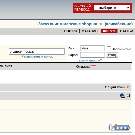
БЫСТРЫЙ
ПЕРЕХОД
Заказ книг в магазине shopuuu.ru (кликабельно)
|
|
|
|
UUU.RU
МАГАЗИН
ФОРУМ
СТАТЬИ
Имя
Запомнить?
Пароль
Расширенный поиск
Забыли пароль?
new
ан-лист
Отзывы
Опции темы
#
1