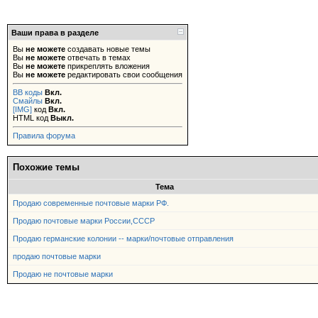
Ваши права в разделе
Вы
не можете
создавать новые темы
Вы
не можете
отвечать в темах
Вы
не можете
прикреплять вложения
Вы
не можете
редактировать свои сообщения
BB коды
Вкл.
Смайлы
Вкл.
[IMG]
код
Вкл.
HTML код
Выкл.
Правила форума
Похожие темы
Тема
Продаю современные почтовые марки РФ.
Продаю почтовые марки России,СССР
Продаю германские колонии -- марки/почтовые отправления
продаю почтовые марки
Продаю не почтовые марки