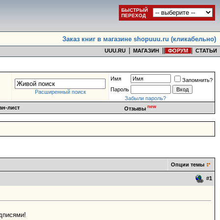
БЫСТРЫЙ
ПЕРЕХОД
Заказ книг в магазине shopuuu.ru (кликабельно)
|
|
|
|
UUU.RU
МАГАЗИН
ФОРУМ
СТАТЬИ
Имя
Запомнить?
Пароль
Расширенный поиск
Забыли пароль?
new
ан-лист
Отзывы
Опции темы
#
1
одписями!