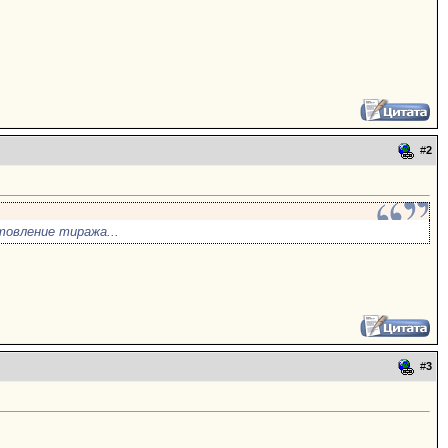
#
2
товление тиража...
#
3