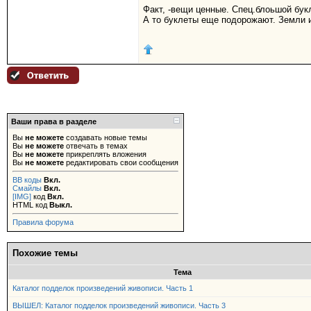
Факт, -вещи ценные. Спец.блоьшой букл
А то буклеты еще подорожают. Земли 
Ваши права в разделе
Вы
не можете
создавать новые темы
Вы
не можете
отвечать в темах
Вы
не можете
прикреплять вложения
Вы
не можете
редактировать свои сообщения
BB коды
Вкл.
Смайлы
Вкл.
[IMG]
код
Вкл.
HTML код
Выкл.
Правила форума
Похожие темы
Тема
Каталог подделок произведений живописи. Часть 1
ВЫШЕЛ: Каталог подделок произведений живописи. Часть 3