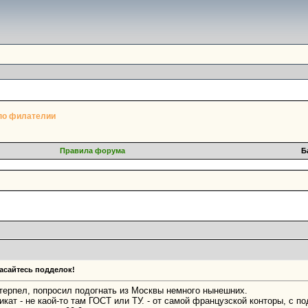
по филателии
Правила форума
Б
асайтесь подделок!
 утерпел, попросил подогнать из Москвы немного нынешних.
ат - не каой-то там ГОСТ или ТУ. - от самой французской конторы, с п