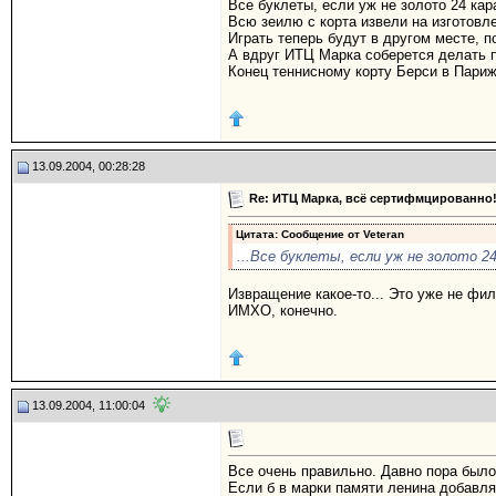
Все буклеты, если уж не золото 24 кара
Всю зеилю с корта извели на изготовл
Играть теперь будут в другом месте, п
А вдруг ИТЦ Марка соберется делать 
Конец теннисному корту Берси в Пари
13.09.2004, 00:28:28
Re: ИТЦ Марка, всё сертифмцированно!
Цитата: Сообщение от
Veteran
...Все буклеты, если уж не золото 2
Извращение какое-то... Это уже не фи
ИМХО, конечно.
13.09.2004, 11:00:04
Все очень правильно. Давно пора было
Если б в марки памяти ленина добавля