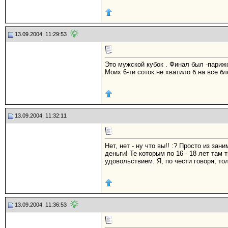
13.09.2004, 11:29:53
Это мужской кубок . Финал был -париж
Моих 6-ти соток не хватило б на все бл
13.09.2004, 11:32:11
Нет, нет - ну что вы!! :? Просто из за
деньги! Те которым по 16 - 18 лет там 
удовольствием. Я, по чести говоря, то
13.09.2004, 11:36:53