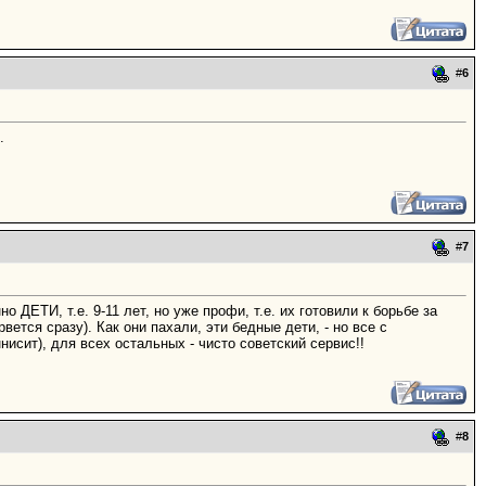
#
6
.
#
7
о ДЕТИ, т.е. 9-11 лет, но уже профи, т.е. их готовили к борьбе за
вется сразу). Как они пахали, эти бедные дети, - но все с
нисит), для всех остальных - чисто советский сервис!!
#
8