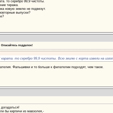
та. то серебро 99,9 чистоты.
ение тиража.
ока новую землю не подвезут.
повторные выпуски?
же?
 Опасайтесь подделок!
4 карата. то серебро 99,9 чистоты. Всю зеилю с корта извели на изго
лателия. Фальшивки и то больше к филателии подходят, чем такое.
 догадаться!
ли бы кирпичи из мавзолея,-