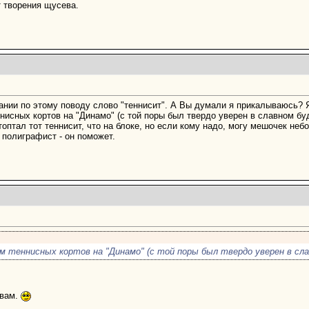
 творения щусева.
ании по этому поводу слово "теннисит". А Вы думали я прикалываюсь? 
нисных кортов на "Динамо" (с той поры был твердо уверен в славном б
оптал тот теннисит, что на блоке, но если кому надо, могу мешочек не
 полиграфист - он поможет.
м теннисных кортов на "Динамо" (с той поры был твердо уверен в сл
 вам.