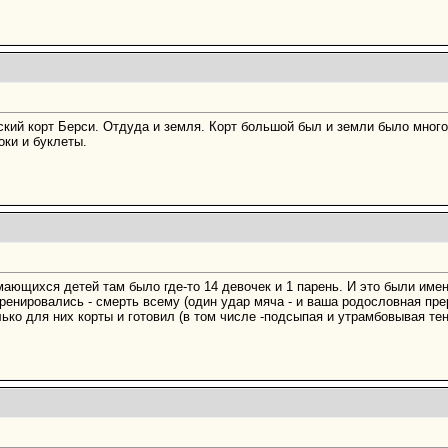
ский корт Берси. Отдуда и земля. Корт большой был и земли было много
оки и буклеты.
нимающихся детей там было где-то 14 девочек и 1 парень. И это были именн
тренировались - смерть всему (один удар мяча - и ваша родословная прер
лько для них корты и готовил (в том числе -подсыпая и утрамбовывая тен