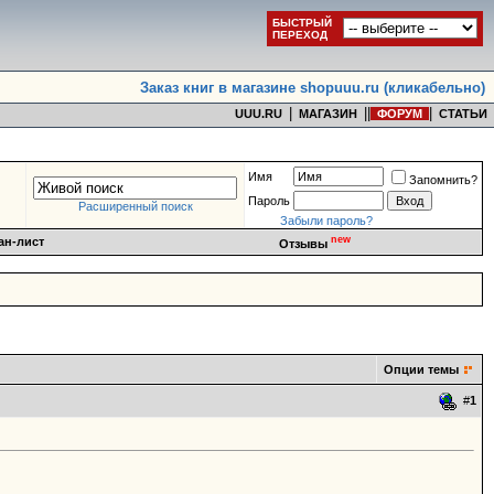
БЫСТРЫЙ
ПЕРЕХОД
Заказ книг в магазине shopuuu.ru (кликабельно)
|
|
|
|
UUU.RU
МАГАЗИН
ФОРУМ
СТАТЬИ
Имя
Запомнить?
Пароль
Расширенный поиск
Забыли пароль?
new
ан-лист
Отзывы
Опции темы
#
1