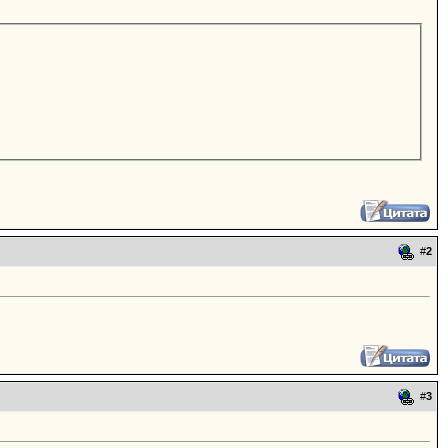
#
2
#
3