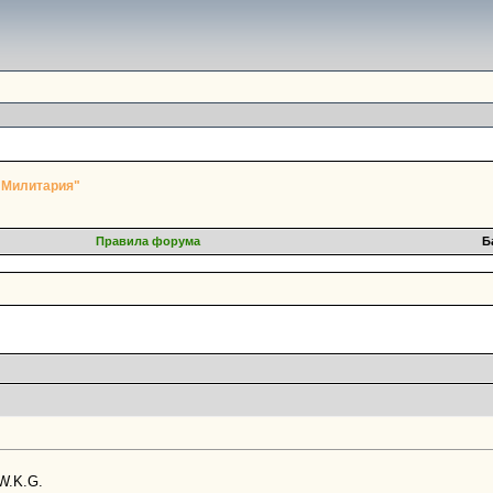
"Милитария"
Правила форума
Б
W.K.G.