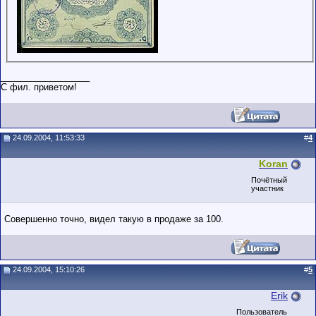
__________________
С фил. приветом!
24.09.2004, 11:53:33
#
4
Koran
Почётный
участник
Совершенно точно, видел такую в продаже за 100.
24.09.2004, 15:10:26
#
5
Erik
Пользователь