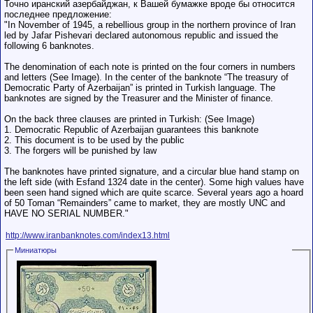
Точно иранский азербайджан, к Вашей бумажке вроде бы относится
последнее предложение:
"In November of 1945, a rebellious group in the northern province of Iran
led by Jafar Pishevari declared autonomous republic and issued the
following 6 banknotes.
The denomination of each note is printed on the four corners in numbers
and letters (See Image). In the center of the banknote “The treasury of
Democratic Party of Azerbaijan” is printed in Turkish language. The
banknotes are signed by the Treasurer and the Minister of finance.
On the back three clauses are printed in Turkish: (See Image)
1. Democratic Republic of Azerbaijan guarantees this banknote
2. This document is to be used by the public
3. The forgers will be punished by law
The banknotes have printed signature, and a circular blue hand stamp on
the left side (with Esfand 1324 date in the center). Some high values have
been seen hand signed which are quite scarce. Several years ago a hoard
of 50 Toman “Remainders” came to market, they are mostly UNC and
HAVE NO SERIAL NUMBER."
http://www.iranbanknotes.com/index13.html
Миниатюры