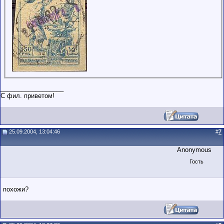
__________________
С фил. приветом!
25.09.2004, 13:04:46
#
7
Anonymous
Гость
похожи?