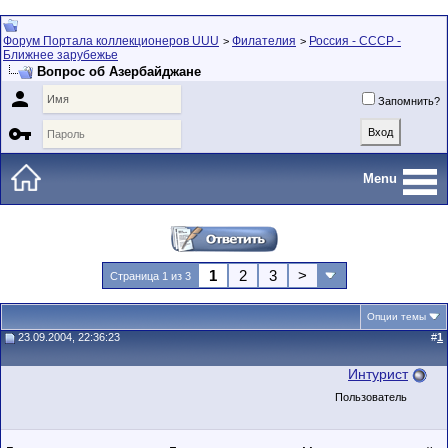
Форум Портала коллекционеров UUU
Филателия
Россия - СССР -
>
>
Ближнее зарубежье
Вопрос об Азербайджане

Запомнить?

Menu
1
2
3
>
Страница 1 из 3
Опции темы
23.09.2004, 22:36:23
#
1
Интурист
Пользователь