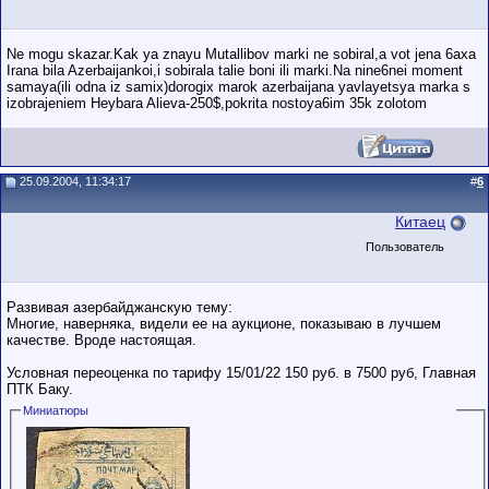
Ne mogu skazar.Kak ya znayu Mutallibov marki ne sobiral,a vot jena 6axa
Irana bila Azerbaijankoi,i sobirala talie boni ili marki.Na nine6nei moment
samaya(ili odna iz samix)dorogix marok azerbaijana yavlayetsya marka s
izobrajeniem Heybara Alieva-250$,pokrita nostoya6im 35k zolotom
25.09.2004, 11:34:17
#
6
Китаец
Пользователь
Развивая азербайджанскую тему:
Многие, наверняка, видели ее на аукционе, показываю в лучшем
качестве. Вроде настоящая.
Условная переоценка по тарифу 15/01/22 150 руб. в 7500 руб, Главная
ПТК Баку.
Миниатюры