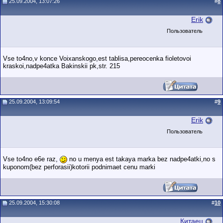
25.09.2004, 13:07:26
#
8
Erik
Пользователь
Vse to4no,v konce Voixanskogo,est tablisa,pereocenka fioletovoi
kraskoi,nadpe4atka Bakinskii pk,str. 215
25.09.2004, 13:09:54
#
9
Erik
Пользователь
Vse to4no e6e raz,
no u menya est takaya marka bez nadpe4atki,no s
kuponom(bez perforasii)kotorii podnimaet cenu marki
25.09.2004, 15:30:08
#
10
Китаец