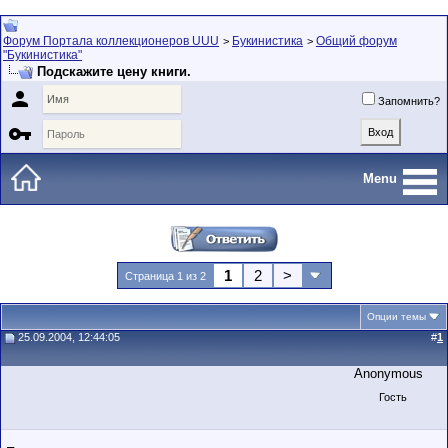
Форум Портала коллекционеров UUU
Букинистика
Общий форум
>
>
"Букинистика"
Подскажите цену книги.

Запомнить?

Menu
1
2
>
Страница 1 из 2
Опции темы
25.09.2004, 12:44:05
#
1
Anonymous
Гость