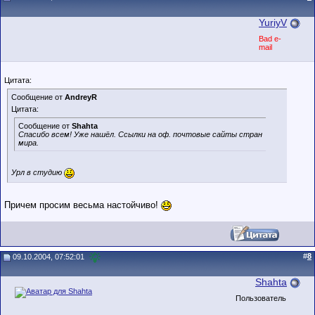
YuriyV
Bad e-
mail
Цитата:
Сообщение от
AndreyR
Цитата:
Сообщение от
Shahta
Спасибо всем! Уже нашёл. Ссылки на оф. почтовые сайты стран
мира.
Урл в студию
Причем просим весьма настойчиво!
#
8
09.10.2004, 07:52:01
Shahta
Пользователь