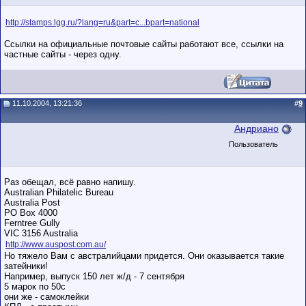
http://stamps.lgg.ru/?lang=ru&part=c...bpart=national
Ссылки на официальные почтовые сайты работают все, ссылки на
частные сайты - через одну.
11.10.2004, 13:21:36
#
9
Андриано
Пользователь
Раз обещал, всё равно напишу.
Australian Philatelic Bureau
Australia Post
PO Box 4000
Ferntree Gully
VIC 3156 Australia
http://www.auspost.com.au/
Но тяжело Вам с австралийцами придется. Они оказывается такие
затейники!
Например, выпуск 150 лет ж/д - 7 сентября
5 марок по 50с
они же - самоклейки