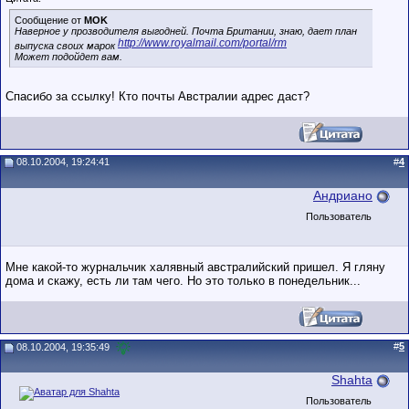
Сообщение от
MOK
Наверное у прозводителя выгодней. Почта Британии, знаю, дает план
http://www.royalmail.com/portal/rm
выпуска своих марок
Может подойдет вам.
Спасибо за ссылку! Кто почты Австралии адрес даст?
08.10.2004, 19:24:41
#
4
Андриано
Пользователь
Мне какой-то журнальчик халявный австралийский пришел. Я гляну
дома и скажу, есть ли там чего. Но это только в понедельник...
#
5
08.10.2004, 19:35:49
Shahta
Пользователь