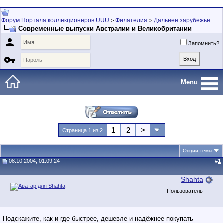
Форум Портала коллекционеров UUU
Филателия
Дальнее зарубежье
>
>
Современные выпуски Австралии и Великобритании

Запомнить?

Menu
1
2
>
Страница 1 из 2
Опции темы
08.10.2004, 01:09:24
#
1
Shahta
Пользователь
Подскажите, как и где быстрее, дешевле и надёжнее покупать