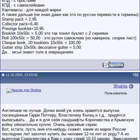
КПД - с простыми
КПД - с самоклейками
Картмаксы - для каждой марки
А также дальше (не знаю даже как это по русски перевести в термины)
Stamp pack = 2,95
Collector pack=6,40
Prestige booklet=10,95
Booklet 10x50c = 5,00 это так понял буклет с 2 сериями
Roll 100x50c = 50,00 - это рулон самоклеек (но наверное, скорее лист)
Cheque book, 20 booklets 10x50c = 100,00
Gutter strip 10x50c decorative gutter = 5,00.
Да… мсье знают толк в извращениях.
#
10
11.10.2004, 23:03:42
Shahta
Пользователь
Англичане не лучше. Дочке моей уж очень нравятся выпуски,
посвящённые Гарри Поттеру, Властелину Колец и т.д., придётся
выписывать... Да и я для себя ландшафты Королевства и Крымскую
войну обязательно куплю. Очень красивые серии.
Вот, кстати, пусть мне кто-нибудь скажет, какие из марок России
последних лет захотел купить бы человек 12-ти лет от роду? А из
выпусков Содружества я Вам с ходу серий 10-15 назову. Эмиссионная