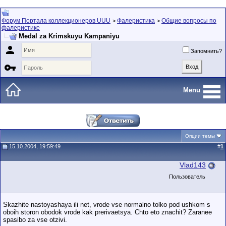
Форум Портала коллекционеров UUU
Фалеристика
Общие вопросы по
>
>
фалеристике
Medal za Krimskuyu Kampaniyu

Запомнить?

Menu
Опции темы
15.10.2004, 19:59:49
#
1
Vlad143
Пользователь
Skazhite nastoyashaya ili net, vrode vse normalno tolko pod ushkom s
oboih storon obodok vrode kak prerivaetsya. Chto eto znachit? Zaranee
spasibo za vse otzivi.