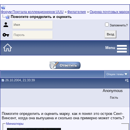
Форум Портала коллекционеров UUU
Филателия
Оценка почтовых марок
>
>
Помогите определить и оценить

Запомнить?

Menu
Опции темы
26.10.2004, 21:33:39
#
1
Anonymous
Гость
Помогите определить и оценить марку. как я понял это остров Сент-
Винсент, когда она выпушена и сколько она примерно может стоить?
Миниатюры