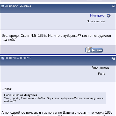
28.10.2004, 20:01:11
#
3
Интурист
Пользователь
Это, вроде, Скотт №5 -1863г. Но, что с зубцовкой? кто-то потрудился
над ней?
30.10.2004, 03:08:15
#
4
Anonymous
Гость
Цитата:
Сообщение от
Интурист
Это, вроде, Скотт №5 -1863г. Но, что с зубцовкой? кто-то потрудился
над ней?
А поподробнее нельзя, я так понял по Вашим словам, что марка 1863