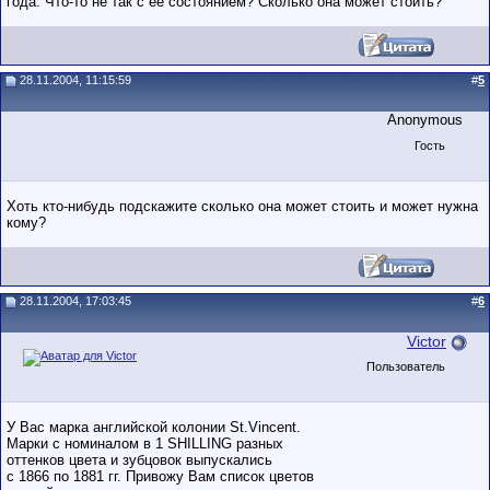
года. Что-то не так с её состоянием? Сколько она может стоить?
28.11.2004, 11:15:59
#
5
Anonymous
Гость
Хоть кто-нибудь подскажите сколько она может стоить и может нужна
кому?
28.11.2004, 17:03:45
#
6
Victor
Пользователь
У Вас марка английской колонии St.Vincent.
Марки с номиналом в 1 SHILLING разных
оттенков цвета и зубцовок выпускались
с 1866 по 1881 гг. Привожу Вам список цветов