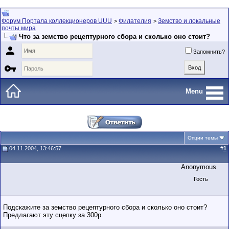
Форум Портала коллекционеров UUU
Филателия
Земство и локальные
>
>
почты мира
Что за земство рецептурного сбора и сколько оно стоит?

Запомнить?

Menu
Опции темы
04.11.2004, 13:46:57
#
1
Anonymous
Гость
Подскажите за земство рецептурного сбора и сколько оно стоит?
Предлагают эту сцепку за 300р.