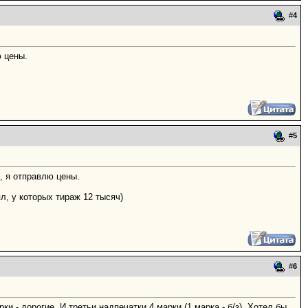
#
4
ю цены.
#
5
, я отправлю цены.
л, у которых тираж 12 тысяч)
#
6
и - дорогие. И третьи надпечатки 4 марки (1 марка - б/з). Хотел бы