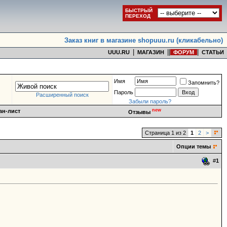
БЫСТРЫЙ
ПЕРЕХОД
Заказ книг в магазине shopuuu.ru (кликабельно)
|
|
|
|
UUU.RU
МАГАЗИН
ФОРУМ
СТАТЬИ
Имя
Запомнить?
Пароль
Расширенный поиск
Забыли пароль?
new
ан-лист
Отзывы
Страница 1 из 2
1
2
>
Опции темы
#
1