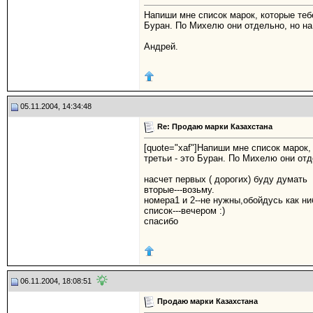
Напиши мне список марок, которые тебе
Буран. По Михелю они отдельно, но на
Андрей.
05.11.2004, 14:34:48
Re: Продаю марки Казахстана
[quote="xaf"]Напиши мне список марок,
третьи - это Буран. По Михелю они отд
насчет первых ( дорогих) буду думать
вторые---возьму.
номера1 и 2--не нужны,обойдусь как н
список---вечером :)
спасибо
06.11.2004, 18:08:51
Продаю марки Казахстана