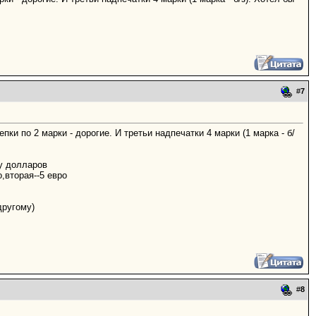
#
7
пки по 2 марки - дорогие. И третьи надпечатки 4 марки (1 марка - б/
ру долларов
,вторая--5 евро
другому)
#
8