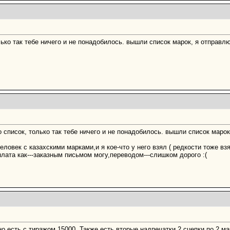
ько так тебе ничего и не понадобилось. вышли список марок, я отправл
о список, только так тебе ничего и не понадобилось. вышли список марок
ловек с казахскими марками,и я кое-что у него взял ( редкости тоже взя
лата как---заказным письмом могу,переводом---слишком дорого :(
о есть с тиражом 15000. Также есть вторые надпечатки 2 сцепки по 2 марк