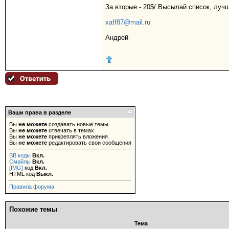
За вторые - 20$/ Высылай список, луч
xaff87@mail.ru
Андрей
Ваши права в разделе
Вы
не можете
создавать новые темы
Вы
не можете
отвечать в темах
Вы
не можете
прикреплять вложения
Вы
не можете
редактировать свои сообщения
BB коды
Вкл.
Смайлы
Вкл.
[IMG]
код
Вкл.
HTML код
Выкл.
Правила форума
Похожие темы
Тема