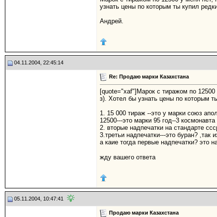
узнать цены по которым ты купил редк
Андрей.
04.11.2004, 22:45:14
Re: Продаю марки Казахстана
[quote="xaf"]Марок с тиражом по 12500 
з). Хотел бы узнать цены по которым т
1. 15 000 тираж --это у марки союз ап
12500---это марки 95 год--3 космонавт
2. вторые надпечатки на стандарте ссс
3.третьи надпечатки---это буран? ,так 
а каие тогда первые надпечатки? это 
жду вашего ответа
05.11.2004, 10:47:41
Продаю марки Казахстана