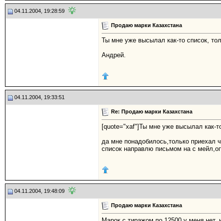
04.11.2004, 19:28:59
Продаю марки Казахстана
Ты мне уже высылал как-то список, тол
Андрей.
04.11.2004, 19:33:51
Re: Продаю марки Казахстана
[quote="xaf"]Ты мне уже высылал как-т
да мне понадобилось,только приехал че
список направлю письмом на с мейл,оп
04.11.2004, 19:48:09
Продаю марки Казахстана
Марок с тиражом по 12500 у меня нет, н