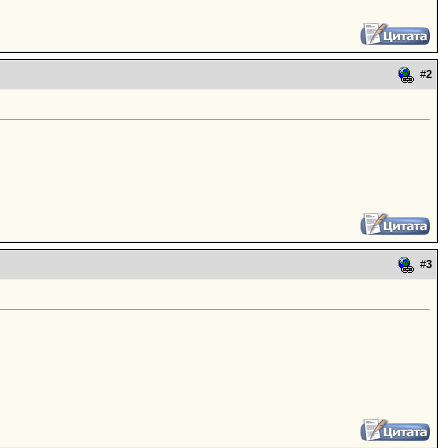
#
2
#
3