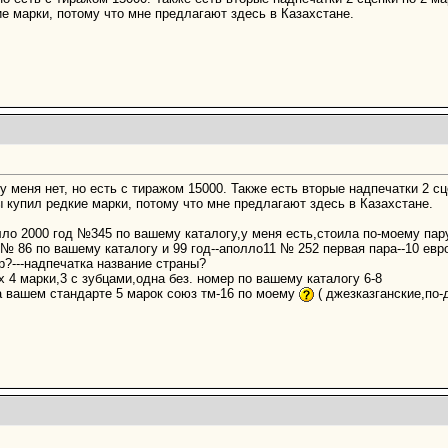
ие марки, потому что мне предлагают здесь в Казахстане.
у меня нет, но есть с тиражом 15000. Также есть вторые надпечатки 2 сце
ы купил редкие марки, потому что мне предлагают здесь в Казахстане.
олло 2000 год №345 по вашему каталогу,у меня есть,стоила по-моему па
а № 86 по вашему каталогу и 99 год--аполло11 № 252 первая пара--10 евро
р?---надпечатка название страны?
их 4 марки,3 с зубцами,одна без. номер по вашему каталогу 6-8
на вашем стандарте 5 марок союз тм-16 по моему
( джезказганские,по-