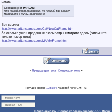
Цитата:
Сообщение от
PARLAM
кто такой этот Кондриков? не первый раз слышу
Напишите в личку, если можно
Вот ссылка
http://www.raritanstamps.com/Cat/NewCatFrame.htm
За сколько ушли проданные экземпляры смотрите здесь (запомните
только номер лота)
http://www.raritanstamps.com/MA/MAFrame.htm
«
Предыдущая тема
|
Следующая тема
»
Текущее время:
10:55:34
. Часовой пояс GMT +3.
Обратная связь
-
Портал коллекционеров UUU
-
Вверх