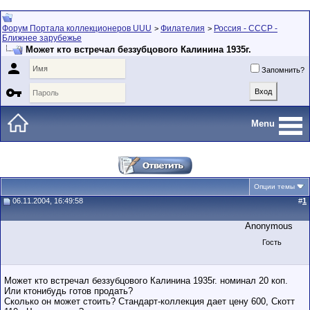
Форум Портала коллекционеров UUU
Филателия
Россия - СССР -
>
>
Ближнее зарубежье
Может кто встречал беззубцового Калинина 1935г.

Запомнить?

Menu
Опции темы
06.11.2004, 16:49:58
#
1
Anonymous
Гость
Может кто встречал беззубцового Калинина 1935г. номинал 20 коп.
Или ктонибудь готов продать?
Сколько он может стоить? Стандарт-коллекция дает цену 600, Скотт