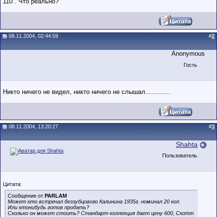
110 . Что реально?
08.11.2004, 02:44:59
#
2
Anonymous
Гость
Никто ничего не видел, никто ничего не слышал.............
08.11.2004, 13:20:27
#
3
Shahta
Пользователь
Цитата:
Сообщение от
PARLAM
Может кто встречал беззубцового Калинина 1935г. номинал 20 коп.
Или ктонибудь готов продать?
Сколько он может стоить? Стандарт-коллекция дает цену 600, Скотт