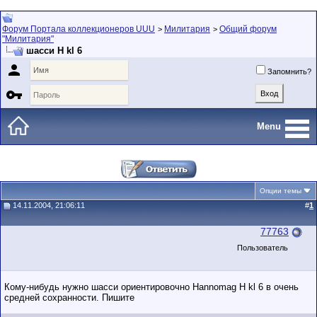
Форум Портала коллекционеров UUU
Милитария
Общий форум
>
>
"Милитария"
шасси H kl 6

Запомнить?

Menu
Опции темы
14.11.2004, 21:06:11
#
1
77763
Пользователь
Кому-нибудь нужно шасси ориентировочно Hannomag H kl 6 в очень
средней сохранности. Пишите