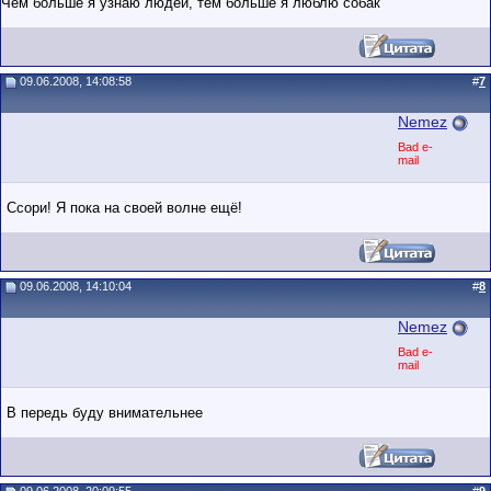
Чем больше я узнаю людей, тем больше я люблю собак
09.06.2008, 14:08:58
#
7
Nemez
Bad e-
mail
Ссори! Я пока на своей волне ещё!
09.06.2008, 14:10:04
#
8
Nemez
Bad e-
mail
В передь буду внимательнее