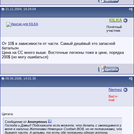
21.11.2004, 14:24:04
#
4
KILKA
Почётный
участник
От 10$ в зависимости от части. Самый дешёвый это запасной
батальон.
Цена на СС много выше. Восточные легионы тоже в цене, порядка
200$ (но могу ошибаться)
09.06.2008, 14:01:30
#
5
Nemez
Bad e-
mail
Цитата:
Сообщение от
Anonymous
Господа и Дамы!! Подскажите если можете, что делать с имеющимеся у
меня в наличии Жетонами Немецких Солдат ВОВ, но не половинками, что
бывает часто. А целыми, то есть обе половинки одного жетона.