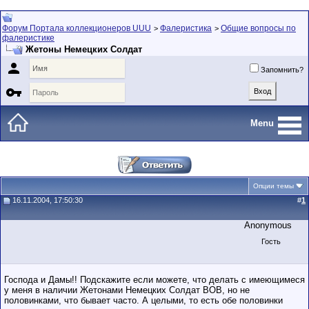
Форум Портала коллекционеров UUU
Фалеристика
Общие вопросы по
>
>
фалеристике
Жетоны Немецких Солдат

Запомнить?

Menu
Опции темы
16.11.2004, 17:50:30
#
1
Anonymous
Гость
Господа и Дамы!! Подскажите если можете, что делать с имеющимеся
у меня в наличии Жетонами Немецких Солдат ВОВ, но не
половинками, что бывает часто. А целыми, то есть обе половинки