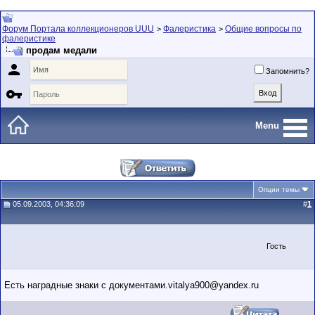
Форум Портала коллекционеров UUU
Фалеристика
Общие вопросы по
>
>
фалеристике
продам медали

Запомнить?

Menu
Опции темы
05.09.2003, 04:36:09
#
1
Гость
Есть наградные знаки с документами.vitalya900@yandex.ru