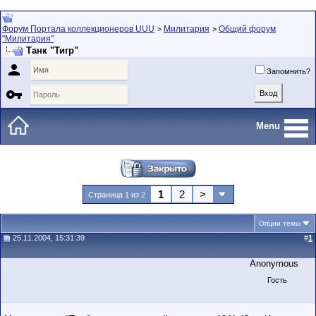
Форум Портала коллекционеров UUU
Милитария
Общий форум
>
>
"Милитария"
Танк "Тигр"

Запомнить?

Menu
1
2
>
Страница 1 из 2
Опции темы
25.11.2004, 15:31:39
#
1
Anonymous
Гость