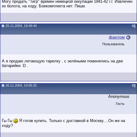
Могу продать "Тигр" времен немецкой оккупации 1941-42 г.г. Извлечен
из болота, на ходу. Боекомплекта нет. Пиши.
25.11.2004, 19:49:44
#
2
фантом
Пользователь
А я продаю летающую тарелку , с зелёными поменялись на две
батарейки :D .
26.11.2004, 14:05:32
#
3
Anonymous
Гость
Гы Гы
Я готов купить. Только с доставкой в Москву....Он же на
ходу?