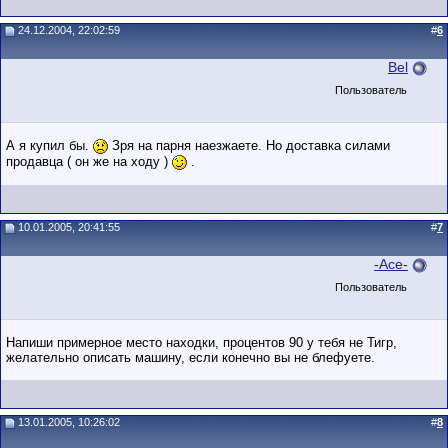
24.12.2004, 22:02:59
#
6
Bel
Пользователь
А я купил бы.
Зря на парня наезжаете. Но доставка силами
продавца ( он же на ходу )
.
10.01.2005, 20:41:55
#
7
-Ace-
Пользователь
Напиши примерное место находки, процентов 90 у тебя не Тигр,
желательно описать машину, если конечно вы не блефуете.
13.01.2005, 10:26:02
#
8