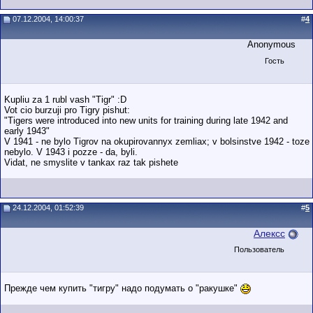
07.12.2004, 14:00:37
#
4
Anonymous
Гость
Kupliu za 1 rubl vash "Tigr" :D
Vot cio burzuji pro Tigry pishut:
"Tigers were introduced into new units for training during late 1942 and
early 1943"
V 1941 - ne bylo Tigrov na okupirovannyx zemliax; v bolsinstve 1942 - toze
nebylo. V 1943 i pozze - da, byli.
Vidat, ne smyslite v tankax raz tak pishete
24.12.2004, 01:52:39
#
5
Алексс
Пользователь
Прежде чем купить "тигру" надо подумать о "ракушке"