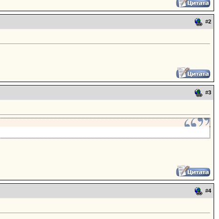
#
2
#
3
#
4