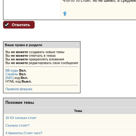
Что-то то стоят. но не шибко, в среднем
Ваши права в разделе
Вы
не можете
создавать новые темы
Вы
не можете
отвечать в темах
Вы
не можете
прикреплять вложения
Вы
не можете
редактировать свои сообщения
BB коды
Вкл.
Смайлы
Вкл.
[IMG]
код
Вкл.
HTML код
Выкл.
Правила форума
Похожие темы
Тема
20 КЗ сколько стоят
Сколько стоят?
4 банкноты.Стоят чего?