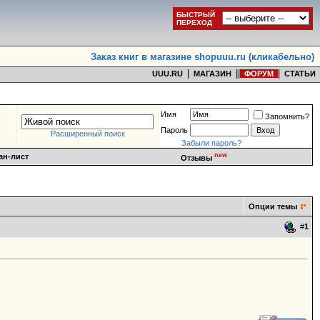
БЫСТРЫЙ
ПЕРЕХОД
Заказ книг в магазине shopuuu.ru (кликабельно)
|
|
|
|
UUU.RU
МАГАЗИН
ФОРУМ
СТАТЬИ
Имя
Запомнить?
Пароль
Расширенный поиск
Забыли пароль?
new
ан-лист
Отзывы
Опции темы
#
1