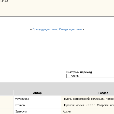
 2-3$
«
Предыдущая тема
|
Следующая тема
»
Быстрый переход
Автор
Раздел
vovan1982
Группы награждений, коллекции, подбо
xrompik
Царская Россия - СССР - Современна
Эрзерум
Архив