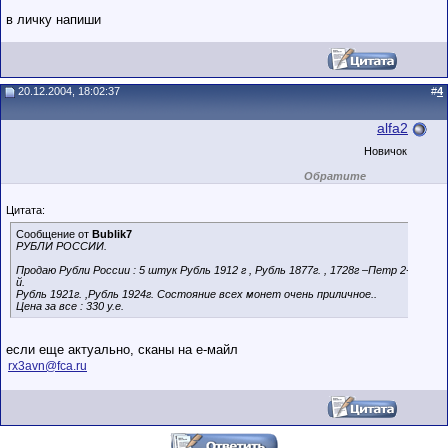
в личку напиши
20.12.2004, 18:02:37
#
4
alfa2
Новичок
Обратите
внимание на
маленький стаж
Цитата:
пользователя на
этом форуме.
Сообщение от
Bublik7
Сделки с
РУБЛИ РОССИИ.
пользователями,
обладающими
Продаю Рубли России : 5 штук Рубль 1912 г , Рубль 1877г. , 1728г –Петр 2-
низким
й.
рейтингом и
Рубль 1921г. ,Рубль 1924г. Состояние всех монет очень приличное..
стажем,
Цена за все : 330 у.е.
совершайте с
осторожностью!
если еще актуально, сканы на е-майл
rx3avn@fca.ru