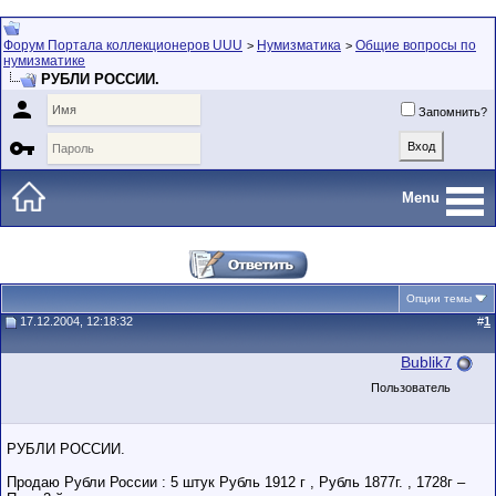
Форум Портала коллекционеров UUU
Нумизматика
Общие вопросы по
>
>
нумизматике
РУБЛИ РОССИИ.

Запомнить?

Menu
Опции темы
17.12.2004, 12:18:32
#
1
Bublik7
Пользователь
РУБЛИ РОССИИ.
Продаю Рубли России : 5 штук Рубль 1912 г , Рубль 1877г. , 1728г –