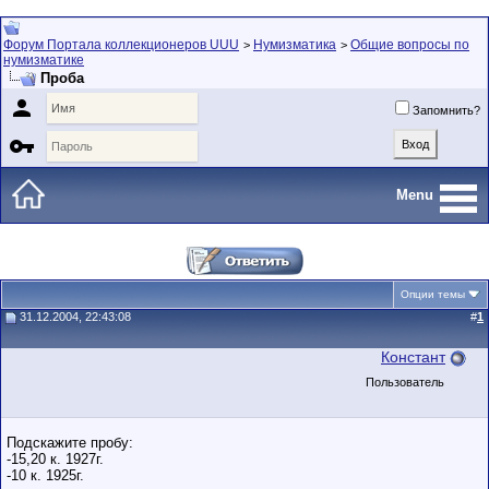
Форум Портала коллекционеров UUU
Нумизматика
Общие вопросы по
>
>
нумизматике
Проба

Запомнить?

Menu
Опции темы
31.12.2004, 22:43:08
#
1
Констант
Пользователь
Подскажите пробу:
-15,20 к. 1927г.
-10 к. 1925г.