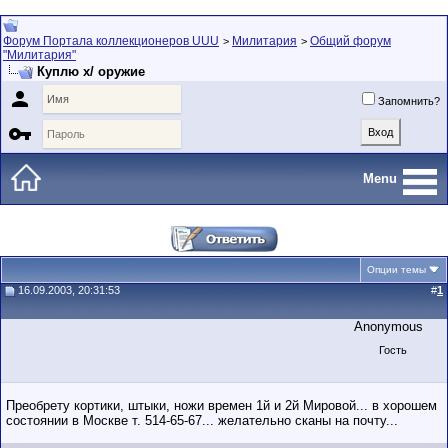
Форум Портала коллекционеров UUU
Милитария
Общий форум
>
>
"Милитария"
Куплю х/ оружие

Запомнить?

Menu
Опции темы
16.09.2003, 20:31:53
#
1
Anonymous
Гость
Преобрету кортики, штыки, ножи времен 1й и 2й Мировой... в хорошем
состоянии в Москве т. 514-65-67... желательно сканы на почту...