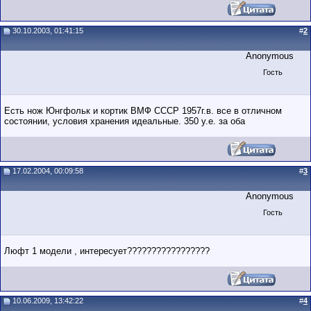
30.10.2003, 01:41:15
#
2
Anonymous
Гость
Есть нож Юнгфольк и кортик ВМФ СССР 1957г.в. все в отличном
состоянии, условия хранения идеальные. 350 у.е. за оба
17.02.2004, 00:09:58
#
3
Anonymous
Гость
Люфт 1 модели , интересует?????????????????
10.06.2009, 13:42:22
#
4