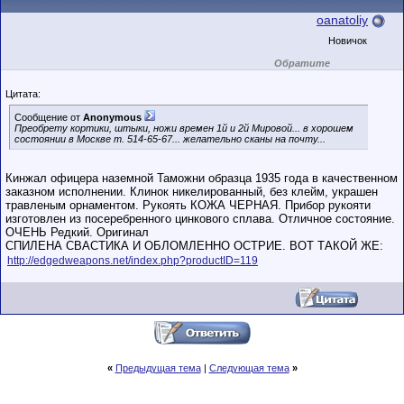
oanatoliy
Новичок
Обратите
внимание на
маленький стаж
Цитата:
пользователя на
этом форуме.
Сообщение от
Anonymous
Сделки с
Преобрету кортики, штыки, ножи времен 1й и 2й Мировой... в хорошем
пользователями,
состоянии в Москве т. 514-65-67... желательно сканы на почту...
обладающими
низким
рейтингом и
стажем,
Кинжал офицера наземной Таможни образца 1935 года в качественном
совершайте с
заказном исполнении. Клинок никелированный, без клейм, украшен
осторожностью!
травленым орнаментом. Рукоять КОЖА ЧЕРНАЯ. Прибор рукояти
изготовлен из посеребренного цинкового сплава. Отличное состояние.
ОЧЕНЬ Редкий. Оригинал
СПИЛЕНА СВАСТИКА И ОБЛОМЛЕННО ОСТРИЕ. ВОТ ТАКОЙ ЖЕ:
http://edgedweapons.net/index.php?productID=119
«
Предыдущая тема
|
Следующая тема
»