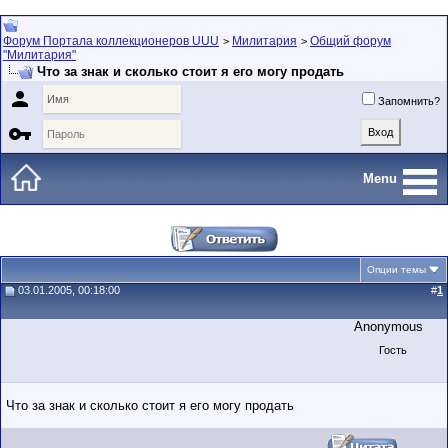
Форум Портала коллекционеров UUU
Милитария
Общий форум
>
>
"Милитария"
Что за знак и сколько стоит я его могу продать

Запомнить?

Menu
Опции темы
03.01.2005, 00:18:00
#
1
Anonymous
Гость
Что за знак и сколько стоит я его могу продать