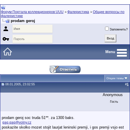
Форум Портала коллекционеров UUU
Фалеристика
Общие вопросы по
>
>
фалеристике
prodam geroj

Запомнить?

Menu
Опции темы
08.01.2005, 23:02:55
#
1
Anonymous
Гость
prodam geroj soc truda 51**. za 1300 baks.
gag.gag@volny.cz
poskazite skolko mozet stojit laurjat leninski premji, i gos premji vsjo est