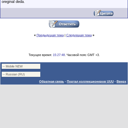
oreginal deda.
«
Предыдущая тема
|
Следующая тема
»
Текущее время:
15:27:48
. Часовой пояс GMT +3.
Обратная связь
-
Портал коллекционеров UUU
-
Вверх