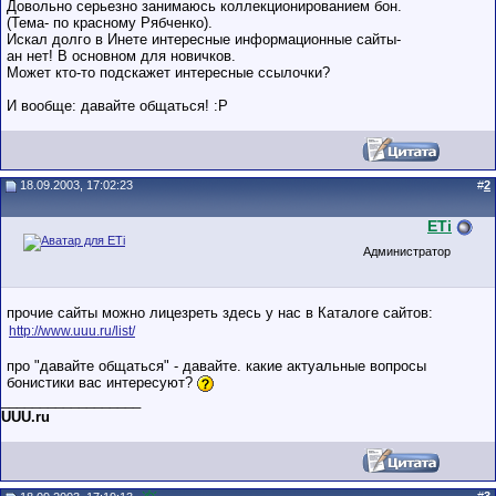
Довольно серьезно занимаюсь коллекционированием бон.
этом форуме.
(Тема- по красному Рябченко).
Сделки с
пользователями,
Искал долго в Инете интересные информационные сайты-
обладающими
ан нет! В основном для новичков.
низким
Может кто-то подскажет интересные ссылочки?
рейтингом и
стажем,
совершайте с
И вообще: давайте общаться! :P
осторожностью!
18.09.2003, 17:02:23
#
2
ETi
Администратор
прочие сайты можно лицезреть здесь у нас в Каталоге сайтов:
http://www.uuu.ru/list/
про "давайте общаться" - давайте. какие актуальные вопросы
бонистики вас интересуют?
__________________
UUU.ru