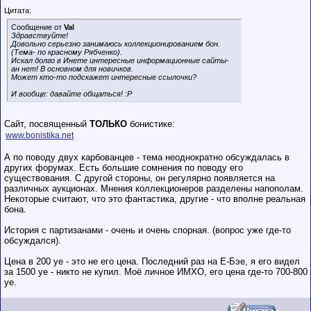
Цитата:
Сообщение от
Val
Здравствуйте!
Довольно серьезно занимаюсь коллекционированием бон.
(Тема- по красному Рябченко).
Искал долго в Инете интересные информационные сайты-
ан нет! В основном для новичков.
Может кто-то подскажет интересные ссылочки?
И вообще: давайте общаться! :P
Сайт, посвященный
ТОЛЬКО
бонистике:
www.bonistika.net
А по поводу двух карбованцев - тема неоднократно обсуждалась в
других форумах. Есть большие сомнения по поводу его
существования. С другой стороны, он регулярно появляется на
различных аукционах. Мнения коллекционеров разделены напополам.
Некоторые считают, что это фантастика, другие - что вполне реальная
бона.
История с партизанами - очень и очень спорная. (вопрос уже где-то
обсуждался).
Цена в 200 уе - это не его цена. Последний раз на Е-Бэе, я его видел
за 1500 уе - никто не купил. Моё личное ИМХО, его цена где-то 700-800
уе.