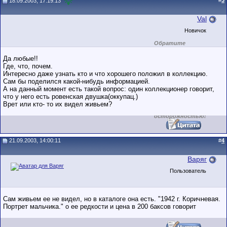
#
3
18.09.2003, 17:19:13
Val
Новичок
Обратите
внимание на
маленький стаж
Да любые!!
пользователя на
Где, что, почем.
этом форуме.
Интересно даже узнать кто и что хорошего положил в коллекцию.
Сделки с
пользователями,
Сам бы поделился какой-нибудь информацией.
обладающими
А на данный момент есть такой вопрос: один коллекционер говорит,
низким
что у него есть ровенская двушка(оккупац.)
рейтингом и
Врет или кто- то их видел живьем?
стажем,
совершайте с
осторожностью!
21.09.2003, 14:00:11
#
4
Варяг
Пользователь
Сам живьем ее не видел, но в каталоге она есть. "1942 г. Коричневая.
Портрет мальчика." о ее редкости и цена в 200 баксов говорит