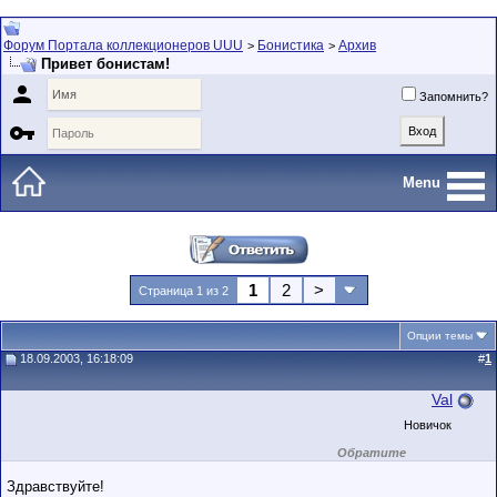
Форум Портала коллекционеров UUU
Бонистика
Архив
>
>
Привет бонистам!

Запомнить?

Menu
1
2
>
Страница 1 из 2
Опции темы
18.09.2003, 16:18:09
#
1
Val
Новичок
Обратите
внимание на
маленький стаж
Здравствуйте!
пользователя на