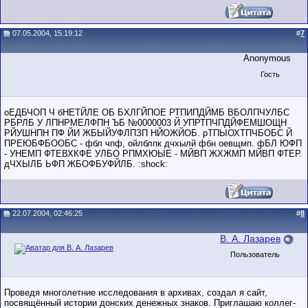
07.05.2004, 15:19:12
#
7
Anonymous
Гость
оЕДБЧОП Ч бНЕТЙЛЕ ОБ БХЛГЙПОЕ РТПИПДЙМБ ВБОЛПЧУЛБС
РБРЛБ У ЛПНРМЕЛФПН ЪБ №0000003 Й УПРТПЧПДЙФЕМШОЩН
РЙУШНПН ПФ ЙИ ЖБЫЙУФЛПЗП НЙОЖЙОБ. рТПЫОХТПЧБОБС Й
ПРЕЮБФБООБС - фбл чпф, ойлблпк дчхылй фбн оевщмп. фБЛ ЮФП
- УНЕМП ФТЕВХКФЕ УЛБО РПМХЮЫЕ - МЙВП ЖХЖМП МЙВП ФТЕР.
дЧХЫЛБ ЬФП ЖБОФБУФЙЛБ. :shock:
22.07.2004, 02:46:25
#
8
В. А. Лазарев
Пользователь
Проведя многолетние исследования в архивах, создал я сайт,
посвящённый истории донских денежных знаков. Приглашаю коллег-