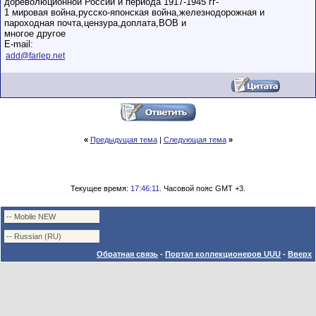
дореволюционной России и периода 1917-1945 гг-
1 мировая война,русско-японская война,железнодорожная и
пароходная почта,цензура,доплата,ВОВ и
многое другое
E-mail:
add@farlep.net
«
Предыдущая тема
|
Следующая тема
»
Текущее время:
17:46:11
. Часовой пояс GMT +3.
Обратная связь
-
Портал коллекционеров UUU
-
Вверх