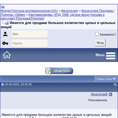
Форум Портала коллекционеров UUU
Филателия
Филателия Продажа /
>
>
Покупка / Обмен
Картмаксимумы, КПД, ХМК, Целые вещи (письма и
>
карточки) [Продажа/Покупка]
Имеется для продажи большое количество целых и цельных
вещей

Запомнить?

Menu
Опции темы
19.09.2003, 23:35:36
#
1
Анатолий
Пользователь
Имеется для продажи большое количество целых и цельных вещей