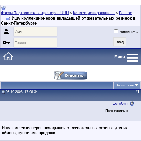
Форум Портала коллекционеров UUU
Коллекционирование +
Разное
>
>
Ищу коллекционеров вкладышей от жевательных резинок в
Санкт-Петербурге

Запомнить?

Menu
Опции темы
03.10.2003, 17:06:34
#
1
Lem0nti
Пользователь
Ищу коллекционеров вкладышей от жевательных резинок для их
обмена, купли или продажи.