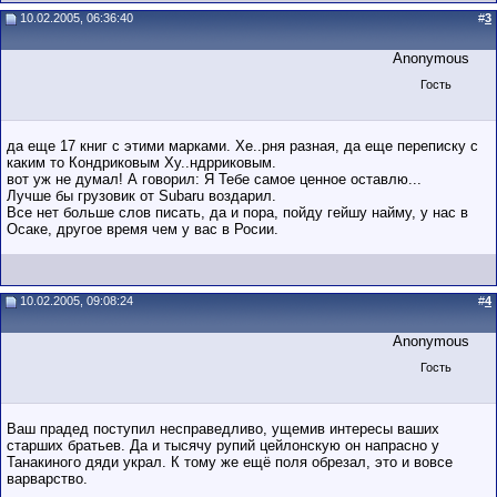
10.02.2005, 06:36:40
#
3
Anonymous
Гость
да еще 17 книг с этими марками. Хе..рня разная, да еще переписку с
каким то Кондриковым Ху..ндрриковым.
вот уж не думал! А говорил: Я Тебе самое ценное оставлю...
Лучше бы грузовик от Subaru воздарил.
Все нет больше слов писать, да и пора, пойду гейшу найму, у нас в
Осаке, другое время чем у вас в Росии.
10.02.2005, 09:08:24
#
4
Anonymous
Гость
Ваш прадед поступил несправедливо, ущемив интересы ваших
старших братьев. Да и тысячу рупий цейлонскую он напрасно у
Танакиного дяди украл. К тому же ещё поля обрезал, это и вовсе
варварство.