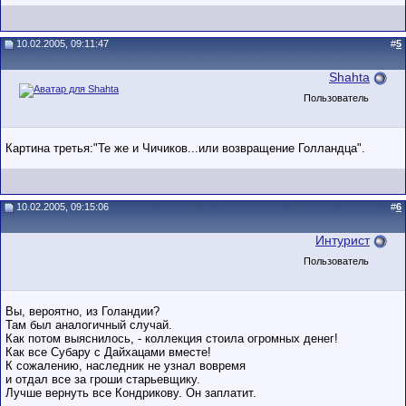
10.02.2005, 09:11:47
#
5
Shahta
Пользователь
Картина третья:"Те же и Чичиков...или возвращение Голландца".
10.02.2005, 09:15:06
#
6
Интурист
Пользователь
Вы, вероятно, из Голандии?
Там был аналогичный случай.
Как потом выяснилось, - коллекция стоила огромных денег!
Как все Субару с Дайхацами вместе!
К сожалению, наследник не узнал вовремя
и отдал все за гроши старьевщику.
Лучше вернуть все Кондрикову. Он заплатит.