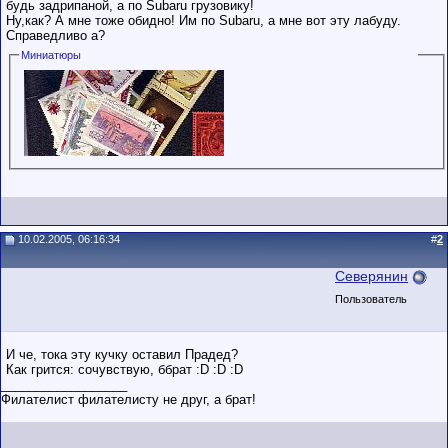
будь задрипаной, а по Subaru грузовику!
Ну,как? А мне тоже обидно! Им по Subaru, а мне вот эту лабуду.
Справедливо а?
Миниатюры
10.02.2005, 06:16:34
#
2
Северянин
Пользователь
И че, тока эту кучку оставил Прадед?
Как грится: сочувствую, ббрат :D :D :D
__________________
Филателист филателисту не друг, а брат!