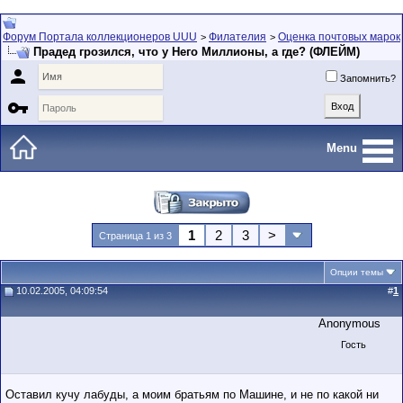
Форум Портала коллекционеров UUU
Филателия
Оценка почтовых марок
>
>
Прадед грозился, что у Него Миллионы, а где? (ФЛЕЙМ)

Запомнить?

Menu
1
2
3
>
Страница 1 из 3
Опции темы
10.02.2005, 04:09:54
#
1
Anonymous
Гость
Оставил кучу лабуды, а моим братьям по Машине, и не по какой ни