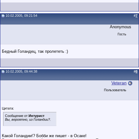
10.02.2005, 09:21:54
#
7
Anonymous
Гость
Бедный Голандец, так пролететь :)
10.02.2005, 09:44:38
#
8
Veteran
Пользователь
Цитата:
Сообщение от
Интурист
Вы, вероятно, из Голандии?.
Какой Голандии!? Бобби же пишет - в Осаке!