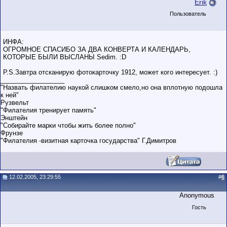
Erik
Пользователь
ИНФА:
ОГРОМНОЕ СПАСИБО ЗА ДВА КОНВЕРТА И КАЛЕНДАРЬ,
КОТОРЫЕ БЫЛИ ВЫСЛАНЫ Sedim. :D
P.S.Завтра отсканирую фотокарточку 1912, может кого интересует. :)
__________________
"Назвать филателию наукой слишком смело,но она вплотную подошла
к ней"
Рузвельт
"Филателия тренирует память"
Энштейн
"Собирайте марки чтобы жить более полно"
Фрунзе
"Филателия -визитная карточка государства" Г.Димитров
12.02.2005, 23:29:55
#
6
Anonymous
Гость