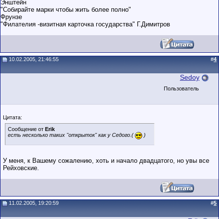
Энштейн
"Собирайте марки чтобы жить более полно"
Фрунзе
"Филателия -визитная карточка государства" Г.Димитров
10.02.2005, 21:46:55
#
4
Sedoy
Пользователь
Цитата:
Сообщение от
Erik
есть несколько таких "открыток" как у Седого.(
)
У меня, к Вашему сожалению, хоть и начало двадцатого, но увы все
Рейховские.
11.02.2005, 19:20:59
#
5