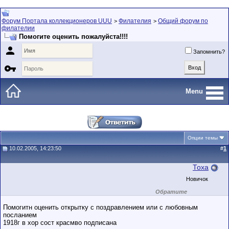
Форум Портала коллекционеров UUU
Филателия
Общий форум по
>
>
филателии
Помогите оценить пожалуйста!!!!

Запомнить?

Menu
Опции темы
10.02.2005, 14:23:50
#
1
Тоха
Новичок
Обратите
внимание на
маленький стаж
Помогитн оценить открытку с поздравлением или с любовным
пользователя на
посланием
этом форуме.
1918г в хор сост красмво подписана
Сделки с
пользователями,