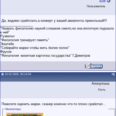
Erik
Пользователь
Да, видимо сработало,а конверт у вашей авиапочты прикольный!!!
__________________
"Назвать филателию наукой слишком смело,но она вплотную подошла
к ней"
Рузвельт
"Филателия тренирует память"
Энштейн
"Собирайте марки чтобы жить более полно"
Фрунзе
"Филателия -визитная карточка государства" Г.Димитров
16.02.2005, 00:14:04
#
9
Anonymous
Гость
Помогите оценить марки. сканер конечно что-то плохо сработал...
Миниатюры