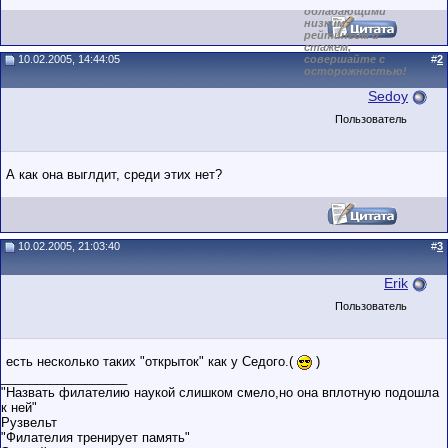
обладающими
низким
рейтингом и
стажем,
10.02.2005, 14:44:05
совершайте с
#
2
осторожностью!
Sedoy
Пользователь
А как она выглдит, среди этих нет?
10.02.2005, 21:03:40
#
3
Erik
Пользователь
есть несколько таких "открыток" как у Седого.(
)
__________________
"Назвать филателию наукой слишком смело,но она вплотную подошла
к ней"
Рузвельт
"Филателия тренирует память"