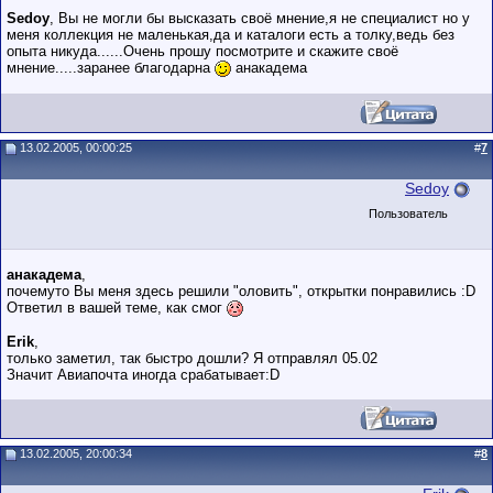
Sedoy
, Вы не могли бы высказать своё мнение,я не специалист но у
меня коллекция не маленькая,да и каталоги есть а толку,ведь без
опыта никуда......Очень прошу посмотрите и скажите своё
мнение.....заранее благодарна
анакадема
13.02.2005, 00:00:25
#
7
Sedoy
Пользователь
анакадема
,
почемуто Вы меня здесь решили "оловить", открытки понравились :D
Ответил в вашей теме, как смог
Erik
,
только заметил, так быстро дошли? Я отправлял 05.02
Значит Авиапочта иногда срабатывает:D
13.02.2005, 20:00:34
#
8