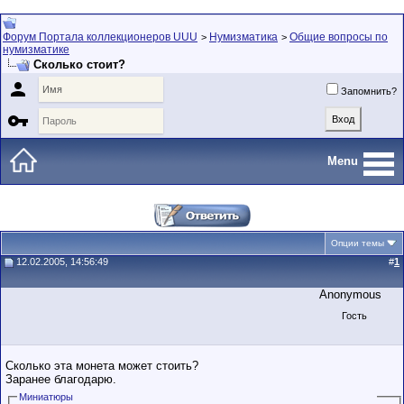
Форум Портала коллекционеров UUU
Нумизматика
Общие вопросы по
>
>
нумизматике
Сколько стоит?

Запомнить?

Menu
Опции темы
12.02.2005, 14:56:49
#
1
Anonymous
Гость
Сколько эта монета может стоить?
Заранее благодарю.
Миниатюры