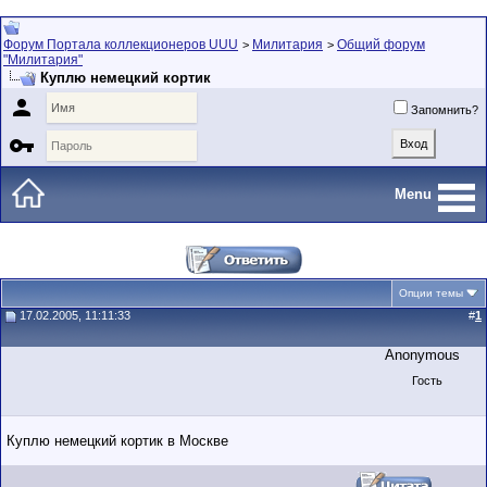
Форум Портала коллекционеров UUU
Милитария
Общий форум
>
>
"Милитария"
Куплю немецкий кортик

Запомнить?

Menu
Опции темы
17.02.2005, 11:11:33
#
1
Anonymous
Гость
Куплю немецкий кортик в Москве