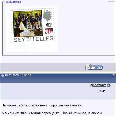
Миниатюры
обладающими
низким
рейтингом и
стажем,
совершайте с
осторожностью!
18.02.2005, 14:04:24
#
2
дилетант
R.I.P.
На марке забита старая цена и проставлена новая.
А в чем изъян? Обычная переоценка. Новый номинал, в любом