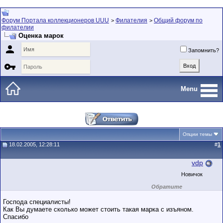
Форум Портала коллекционеров UUU
Филателия
Общий форум по
>
>
филателии
Оценка марок

Запомнить?

Menu
Опции темы
18.02.2005, 12:28:11
#
1
vdp
Новичок
Обратите
внимание на
маленький стаж
Господа специалисты!
пользователя на
Как Вы думаете сколько может стоить такая марка с изъяном.
этом форуме.
Спасибо
Сделки с
пользователями,