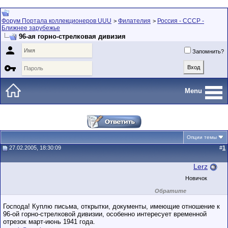
Форум Портала коллекционеров UUU
Филателия
Россия - СССР -
>
>
Ближнее зарубежье
96-ая горно-стрелковая дивизия

Запомнить?

Menu
Опции темы
27.02.2005, 18:30:09
#
1
Lerz
Новичок
Обратите
внимание на
маленький стаж
Господа! Куплю письма, открытки, документы, имеющие отношение к
пользователя на
96-ой горно-стрелковой дивизии, особенно интересует временной
этом форуме.
отрезок март-июнь 1941 года.
Сделки с
пользователями,