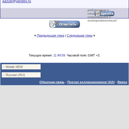
aazub@yandex.ru
обладающими
низким
рейтингом и
стажем,
совершайте с
осторожностью!
«
Предыдущая тема
|
Следующая тема
»
Текущее время:
11:49:59
. Часовой пояс GMT +3.
Обратная связь
-
Портал коллекционеров UUU
-
Вверх