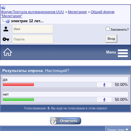
Форум Портала коллекционеров UUU
Милитария
Общий форум
>
>
"Милитария"
электрик 12 лет...

Запомнить?

Menu
Результаты опроса
: Настоящий?
да
4
50.00%
нет
4
50.00%
Голосовавшие:
8
. Вы ещё не голосовали в этом опросе
Опции темы