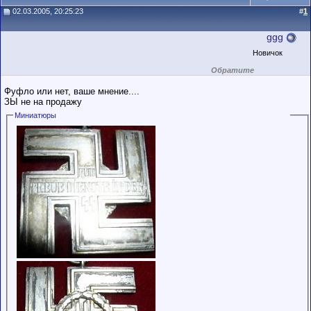
02.03.2005, 20:25:23
#
1
ggg
Новичок
Обратите
внимание на
маленький стаж
Фуфло или нет, ваше мнение....
пользователя на
ЗЫ не на продажу
этом форуме.
Сделки с
Миниатюры
пользователями,
обладающими
низким
рейтингом и
стажем,
совершайте с
осторожностью!