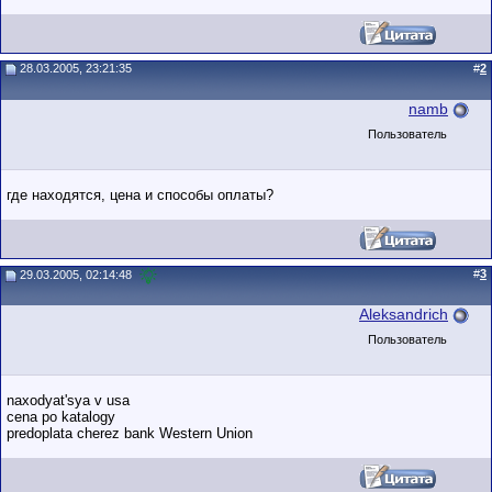
28.03.2005, 23:21:35
#
2
namb
Пользователь
где находятся, цена и способы оплаты?
#
3
29.03.2005, 02:14:48
Aleksandrich
Пользователь
naxodyat'sya v usa
cena po katalogy
predoplata cherez bank Western Union