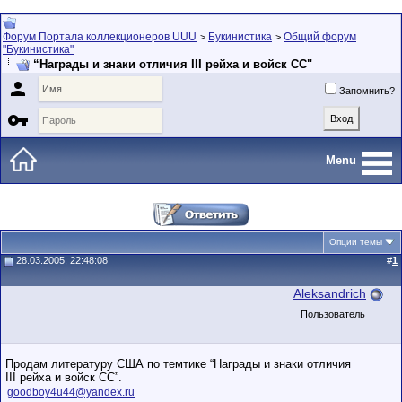
Форум Портала коллекционеров UUU
Букинистика
Общий форум
>
>
"Букинистика"
“Награды и знаки отличия III рейха и войск СС"

Запомнить?

Menu
Опции темы
28.03.2005, 22:48:08
#
1
Aleksandrich
Пользователь
Продам литературy США по темтике “Награды и знаки отличия
III рейха и войск СС”.
goodboy4u44@yandex.ru