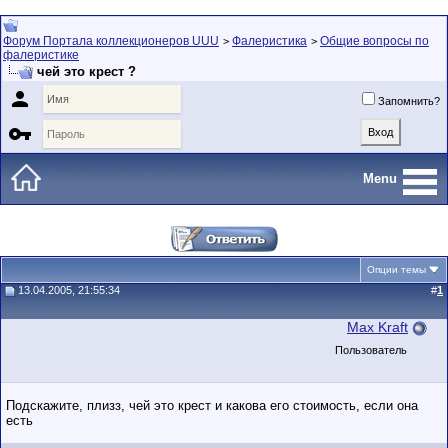
Форум Портала коллекционеров UUU
Фалеристика
Общие вопросы по
>
>
фалеристике
чей это крест ?

Запомнить?

Menu
Опции темы
13.04.2005, 21:55:34
#
1
Max Kraft
Пользователь
Подскажите, плизз, чей это крест и какова его стоимость, если она
есть