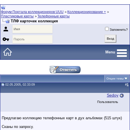
Форум Портала коллекционеров UUU
Коллекционирование +
>
>
Пластиковые карты
Телефонные карты
>
ТЛФ карточек коллекция

Запомнить?

Menu
Опции темы
02.05.2005, 02:33:09
#
1
Sedoy
Пользователь
Предлагаю коллекцию телефонных карт в дух альбомах (515 штук)
Сканы по запросу.