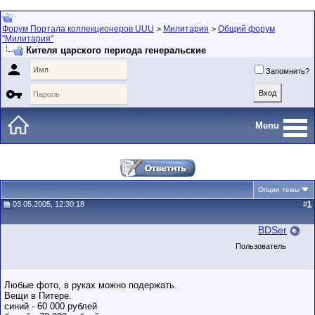
Форум Портала коллекционеров UUU
Милитария
Общий форум
>
>
"Милитария"
Кителя царского периода генеральские

Запомнить?

Menu
Опции темы
03.05.2005, 12:30:18
#
1
BDSer
Пользователь
Любые фото, в руках можно подержать.
Вещи в Питере.
синий - 60 000 рублей