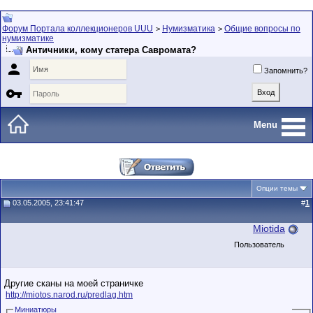
Форум Портала коллекционеров UUU
Нумизматика
Общие вопросы по
>
>
нумизматике
Античники, кому статера Савромата?

Запомнить?

Menu
Опции темы
03.05.2005, 23:41:47
#
1
Miotida
Пользователь
Другие сканы на моей страничке
http://miotos.narod.ru/predlag.htm
Миниатюры