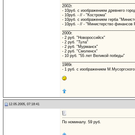
__________________________________
2002г.
- 10руб. с изображением древнего горо
- 10руб. - // - "Кострома"
- 10руб. с изображением герба "Минис
- 10руб. - // - "Министерство финансов
__________________________________
2000г.
- 2 руб. "Новороссийск"
- 2 руб. "Тула"
- 2 руб. "Мурманск"
- 2 руб. "Смоленск"
- 10 руб. "55 лет Великой победы"
__________________________________
1989г.
- 1 руб. с изображением М.Мусоргского
12.05.2005, 07:18:41
По номиналу. 59 руб.