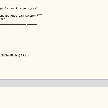
________________ ______
да России "Старая Русса"
терство иностранных дел РФ"
 РФ"
________________ ______
________________ ______
 (1839-1881гг.) СССР