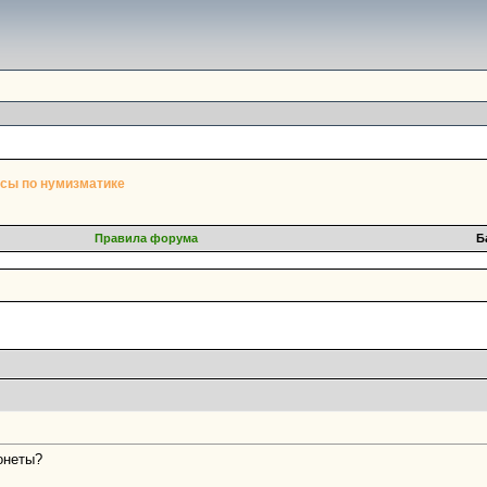
сы по нумизматике
Правила форума
Б
онеты?