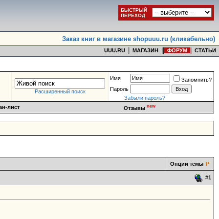
БЫСТРЫЙ
ПЕРЕХОД
Заказ книг в магазине shopuuu.ru (кликабельно)
|
|
|
|
UUU.RU
МАГАЗИН
ФОРУМ
СТАТЬИ
Имя
Запомнить?
Пароль
Расширенный поиск
Забыли пароль?
new
ан-лист
Отзывы
Опции темы
#
1