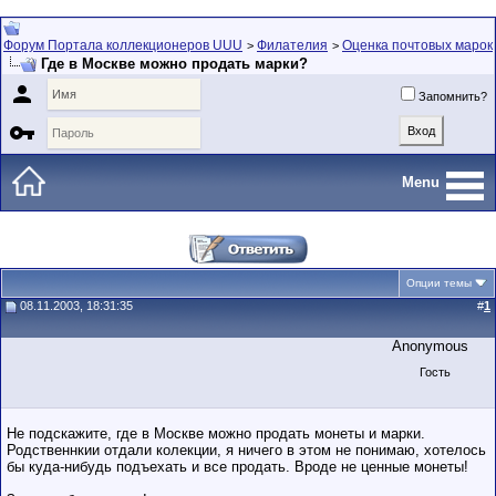
Форум Портала коллекционеров UUU
Филателия
Оценка почтовых марок
>
>
Где в Москве можно продать марки?

Запомнить?

Menu
Опции темы
08.11.2003, 18:31:35
#
1
Anonymous
Гость
Не подскажите, где в Москве можно продать монеты и марки.
Родственнкии отдали колекции, я ничего в этом не понимаю, хотелось
бы куда-нибудь подъехать и все продать. Вроде не ценные монеты!