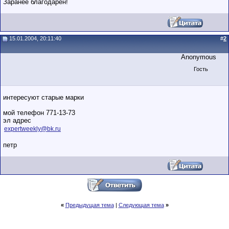
Заранее благодарен!
15.01.2004, 20:11:40
#
2
Anonymous
Гость
интересуют старые марки
мой телефон 771-13-73
эл адрес
expertweekly@bk.ru
петр
«
Предыдущая тема
|
Следующая тема
»