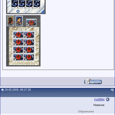
29.05.2005, 08:27:28
#
6
rustter
Новичок
Обратите
внимание на