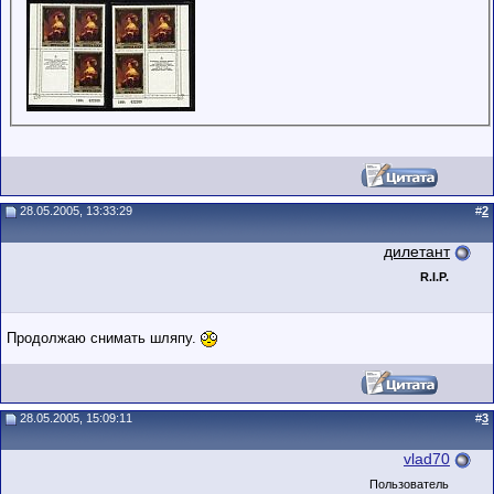
28.05.2005, 13:33:29
#
2
дилетант
R.I.P.
Продолжаю снимать шляпу.
28.05.2005, 15:09:11
#
3
vlad70
Пользователь