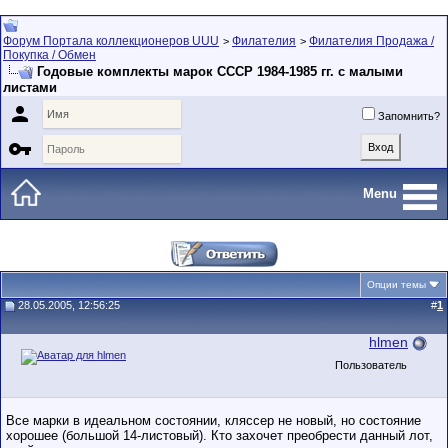
Форум Портала коллекционеров UUU
Филателия
Филателия Продажа /
>
>
Покупка / Обмен
Годовые комплекты марок СССР 1984-1985 гг. с малыми
листами

Запомнить?

Menu
Опции темы
28.05.2005, 12:56:25
#
1
hlmen
Пользователь
Все марки в идеальном состоянии, кляссер не новый, но состояние
хорошее (большой 14-листовый). Кто захочет преобрести данный лот,