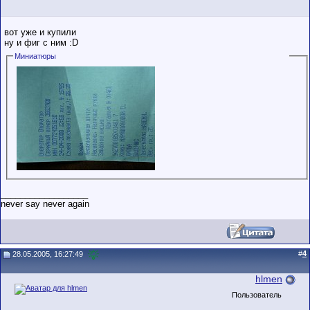
вот уже и купили
ну и фиг с ним :D
Миниатюры
__________________
never say never again
#
4
28.05.2005, 16:27:49
hlmen
Пользователь