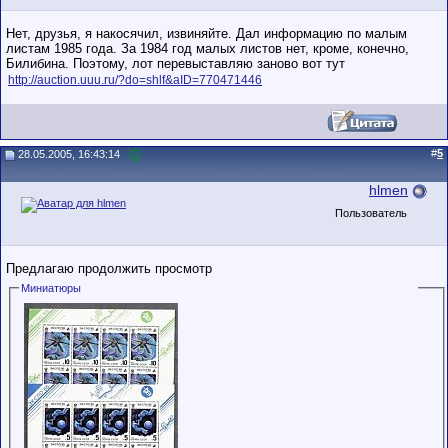
Нет, друзья, я накосячил, извиняйте. Дал информацию по малым
листам 1985 года. За 1984 год малых листов нет, кроме, конечно,
Билибина. Поэтому, лот перевыставляю заново вот тут
http://auction.uuu.ru/?do=shlf&aID=770471446
#
5
28.05.2005, 16:43:14
hlmen
Пользователь
Предлагаю продолжить просмотр
Миниатюры