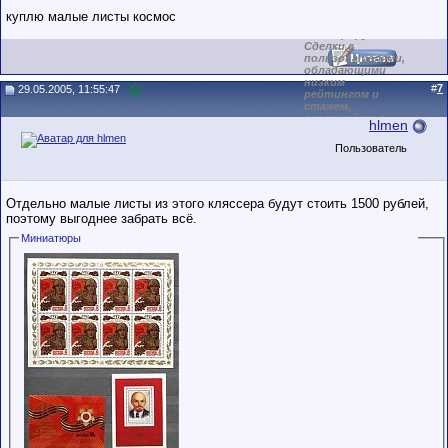
маленький стаж
куплю малые листы космос
пользователя на
этом форуме.
Сделки с
пользователями,
обладающими
низким
#
7
29.05.2005, 11:55:47
рейтингом и
стажем,
совершайте с
hlmen
осторожностью!
Пользователь
Отдельно малые листы из этого кляссера будут стоить 1500 рублей,
поэтому выгоднее забрать всё.
Миниатюры